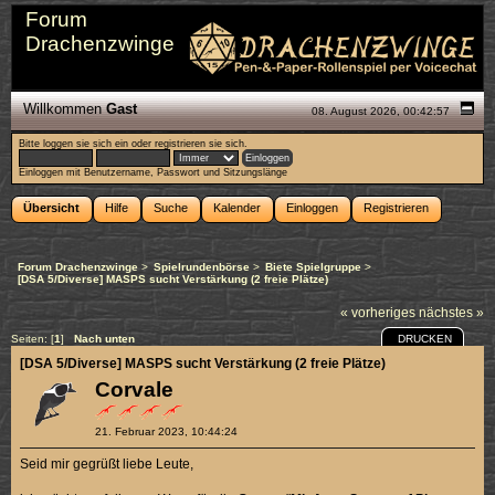
Forum
Drachenzwinge
Willkommen
Gast
08. August 2026, 00:42:57
Bitte
loggen sie sich ein
oder
registrieren sie sich
.
Einloggen mit Benutzername, Passwort und Sitzungslänge
Übersicht
Hilfe
Suche
Kalender
Einloggen
Registrieren
Forum Drachenzwinge
>
Spielrundenbörse
>
Biete Spielgruppe
>
[DSA 5/Diverse] MASPS sucht Verstärkung (2 freie Plätze)
« vorheriges
nächstes »
DRUCKEN
Seiten: [
1
]
Nach unten
[DSA 5/Diverse] MASPS sucht Verstärkung (2 freie Plätze)
Corvale
21. Februar 2023, 10:44:24
Seid mir gegrüßt liebe Leute,