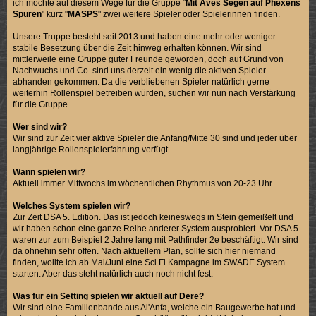
ich möchte auf diesem Wege für die Gruppe "
Mit Aves Segen auf Phexens
Spuren
" kurz "
MASPS
" zwei weitere Spieler oder Spielerinnen finden.
Unsere Truppe besteht seit 2013 und haben eine mehr oder weniger
stabile Besetzung über die Zeit hinweg erhalten können. Wir sind
mittlerweile eine Gruppe guter Freunde geworden, doch auf Grund von
Nachwuchs und Co. sind uns derzeit ein wenig die aktiven Spieler
abhanden gekommen. Da die verbliebenen Spieler natürlich gerne
weiterhin Rollenspiel betreiben würden, suchen wir nun nach Verstärkung
für die Gruppe.
Wer sind wir?
Wir sind zur Zeit vier aktive Spieler die Anfang/Mitte 30 sind und jeder über
langjährige Rollenspielerfahrung verfügt.
Wann spielen wir?
Aktuell immer Mittwochs im wöchentlichen Rhythmus von 20-23 Uhr
Welches System spielen wir?
Zur Zeit DSA 5. Edition. Das ist jedoch keineswegs in Stein gemeißelt und
wir haben schon eine ganze Reihe anderer System ausprobiert. Vor DSA 5
waren zur zum Beispiel 2 Jahre lang mit Pathfinder 2e beschäftigt. Wir sind
da ohnehin sehr offen. Nach aktuellem Plan, sollte sich hier niemand
finden, wollte ich ab Mai/Juni eine Sci Fi Kampagne im SWADE System
starten. Aber das steht natürlich auch noch nicht fest.
Was für ein Setting spielen wir aktuell auf Dere?
Wir sind eine Familienbande aus Al'Anfa, welche ein Baugewerbe hat und