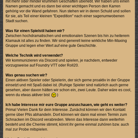
mit mehr oder minder krummen Geschäften überlebt. Wir haben uns einen
Namen gemacht und es dann bei einer wichtigen Person den Karren
gehörig vor die Wand gefahren. Nun stehen wir in deren Schuld und sollen
für sie, als Teil einer kleinen "Expedition" nach einer sagenumwobenen
Stadt suchen.
Was für einen Spielstil haben wir?
Zwischen hochdramatischen und emotionalen Szenen bis hin zu heiterem
Klamauk ist alles zu finden. Wir sind generell keine wirkliche Min-Maxing
Gruppe und legen eher Wert auf eine gute Geschichte.
Welche Technik wird verwendet?
Wir kommunizieren via Discord und spielen, je nachdem, entweder
vorzugsweise auf Foundry VTT oder Roll20.
Was genau suchen wir?
Einen aktiven Spieler oder Spielerin, der sich gerne proaktiv in der Gruppe
einsetzt und mit Spaß dabei ist. (Ruhige Spieler sind natürlich auch gerne
gesehen, aber davon hätten wir schon ein, zwei Leute. Daher wäre es cool,
wenn du etwas aktiver bist
)
Ich habe Interesse mir eure Gruppe anzuschauen, wie geht es weiter?
Prima! Vielen Dank für dein Interesse. Zunächst können wir den Kontakt
gerne über PNs abhandeln. Dort können wir dann mal einen Termin zum
Schnacken im Discord verabreden. Wenn das Interesse dann weiterhin
besteht und die Chemie stimmt, könnt ihr gerne einmal zuhören bzw. auch
mal zur Probe mitspielen.