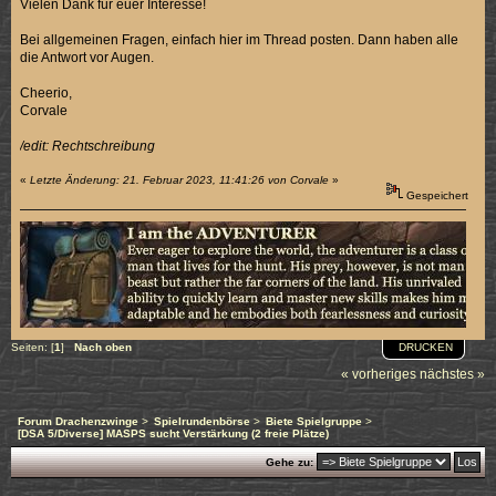
Vielen Dank für euer Interesse!
Bei allgemeinen Fragen, einfach hier im Thread posten. Dann haben alle
die Antwort vor Augen.
Cheerio,
Corvale
/edit: Rechtschreibung
«
Letzte Änderung: 21. Februar 2023, 11:41:26 von Corvale
»
Gespeichert
DRUCKEN
Seiten: [
1
]
Nach oben
« vorheriges
nächstes »
Forum Drachenzwinge
>
Spielrundenbörse
>
Biete Spielgruppe
>
[DSA 5/Diverse] MASPS sucht Verstärkung (2 freie Plätze)
Gehe zu: