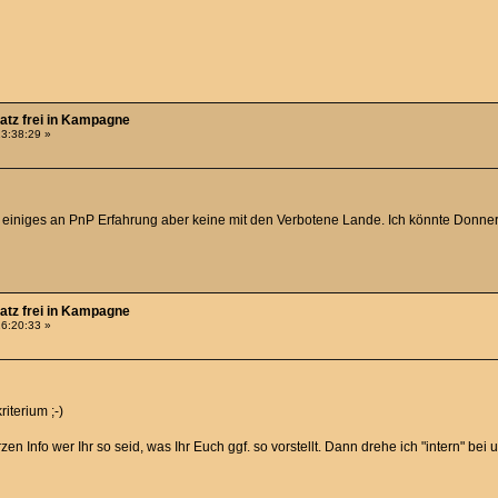
latz frei in Kampagne
13:38:29 »
ab einiges an PnP Erfahrung aber keine mit den Verbotene Lande. Ich könnte Donne
latz frei in Kampagne
16:20:33 »
iterium ;-)
rzen Info wer Ihr so seid, was Ihr Euch ggf. so vorstellt. Dann drehe ich "intern" be