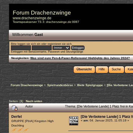
Forum Drachenzwinge
www.drachenzwinge.de
Teamspeakserver TS 3: drachenzwinge.de:9987
Willkommen
Gast
Bitte
loggen sie sich ein
oder
registrieren sie sich
.
Einloggen mit Benutzername, Passwort und Sitzungslänge
Neuigkeiten:
Was sind eure Pen-&-Paper-Rollenspiel Highlights des Jahres 2024?
Übersicht
Hilfe
Suche
Kal
Forum Drachenzwinge
>
Spielrundenbörse
>
Biete Spielgruppe
>
[Die Verbotene L
Seiten: [
1
]
Nach unten
Autor
Thema: [Die Verbotene Lande] 1 Platz frei 
Derfel
[Die Verbotene Lande] 1 Plat
«
am:
04. Januar 2025, 11:05:19 »
GRUPPE [PbtA] Kingston High
Drachling