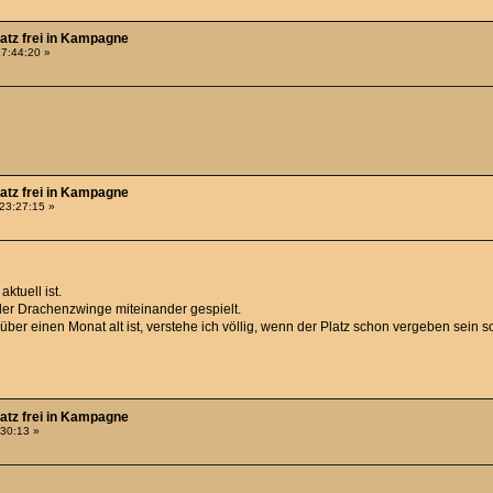
latz frei in Kampagne
17:44:20 »
latz frei in Kampagne
 23:27:15 »
ktuell ist.
 der Drachenzwinge miteinander gespielt.
über einen Monat alt ist, verstehe ich völlig, wenn der Platz schon vergeben sein so
latz frei in Kampagne
:30:13 »