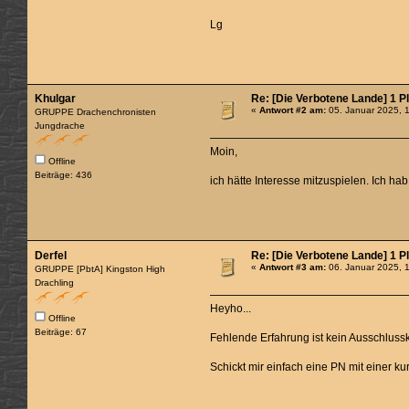
Lg
Khulgar
Re: [Die Verbotene Lande] 1 P
«
Antwort #2 am:
05. Januar 2025, 
GRUPPE Drachenchronisten
Jungdrache
Moin,
Offline
Beiträge: 436
ich hätte Interesse mitzuspielen. Ich h
Derfel
Re: [Die Verbotene Lande] 1 P
«
Antwort #3 am:
06. Januar 2025, 
GRUPPE [PbtA] Kingston High
Drachling
Heyho...
Offline
Beiträge: 67
Fehlende Erfahrung ist kein Ausschlusskr
Schickt mir einfach eine PN mit einer ku