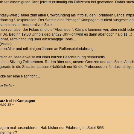
eit einem guten Jahr, jetzt ist erstmalig ein Plätzchen frei geworden. Daher such
antasy-Welt (Trailer zum alten Crowdfunding als Intro zu den Forbidden Lands:
http
boxing / Hexploration. Der Start in eine “richtige” Kampagne ist nicht ausgeschlos
Zusammensein, kooperatives Spiel.
en vor, aber der Fokus sind die “Abenteuer”. Kämpfe kommen vor, aber nicht jed
 Do, Beginn 19:30 Uhr bis geplant 22 Uhr - oft wird es dann aber doch halb 11…)
Monat, Terminfindung über einschlägige Tools…
(Audio)
leren Alter und mit einigen Jahren an Rollenspielerfahrung.
mich an, idealerweise mit einer kurzen Beschreibung deinerseits.
n eine Sitzung Zeit nehmen: Reden über uns, unsere Grenzen und das Spiel. Ansc
 gerade in die Situation passen (Natürlich nur für die Probesession, für das richti
hicke mir eine Nachricht…
on Derfel
»
latz frei in Kampagne
00:05:25 »
s gern mal ausprobieren. Hab bisher nur Erfahrung im Spiel BG3.
ufnehmen"?