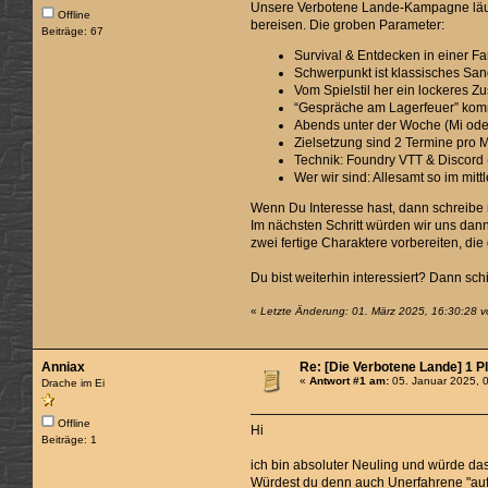
Unsere Verbotene Lande-Kampagne läuft s
Offline
bereisen. Die groben Parameter:
Beiträge: 67
Survival & Entdecken in einer F
Schwerpunkt ist klassisches Sand
Vom Spielstil her ein lockeres 
“Gespräche am Lagerfeuer” komm
Abends unter der Woche (Mi oder
Zielsetzung sind 2 Termine pro 
Technik: Foundry VTT & Discord 
Wer wir sind: Allesamt so im mitt
Wenn Du Interesse hast, dann schreibe 
Im nächsten Schritt würden wir uns dan
zwei fertige Charaktere vorbereiten, die
Du bist weiterhin interessiert? Dann sc
«
Letzte Änderung: 01. März 2025, 16:30:28 v
Anniax
Re: [Die Verbotene Lande] 1 P
«
Antwort #1 am:
05. Januar 2025, 
Drache im Ei
Offline
Hi
Beiträge: 1
ich bin absoluter Neuling und würde da
Würdest du denn auch Unerfahrene "a