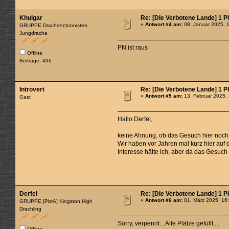
Khulgar
Re: [Die Verbotene Lande] 1 P
«
Antwort #4 am:
08. Januar 2025, 
GRUPPE Drachenchronisten
Jungdrache
PN ist raus
Offline
Beiträge: 436
Introvert
Re: [Die Verbotene Lande] 1 P
«
Antwort #5 am:
13. Februar 2025,
Gast
Hallo Derfel,
keine Ahnung, ob das Gesuch hier noch a
Wir haben vor Jahren mal kurz hier auf
Interesse hätte ich, aber da das Gesuch 
Derfel
Re: [Die Verbotene Lande] 1 P
«
Antwort #6 am:
01. März 2025, 16
GRUPPE [PbtA] Kingston High
Drachling
Sorry, verpennt... Alle Plätze gefüllt....
Offline