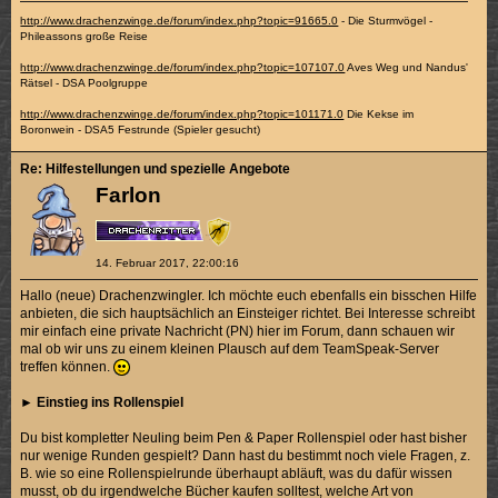
http://www.drachenzwinge.de/forum/index.php?topic=91665.0
- Die Sturmvögel -
Phileassons große Reise
http://www.drachenzwinge.de/forum/index.php?topic=107107.0
Aves Weg und Nandus'
Rätsel - DSA Poolgruppe
http://www.drachenzwinge.de/forum/index.php?topic=101171.0
Die Kekse im
Boronwein - DSA5 Festrunde (Spieler gesucht)
Re: Hilfestellungen und spezielle Angebote
Farlon
14. Februar 2017, 22:00:16
Hallo (neue) Drachenzwingler. Ich möchte euch ebenfalls ein bisschen Hilfe
anbieten, die sich hauptsächlich an Einsteiger richtet. Bei Interesse schreibt
mir einfach eine private Nachricht (PN) hier im Forum, dann schauen wir
mal ob wir uns zu einem kleinen Plausch auf dem TeamSpeak-Server
treffen können.
►
Einstieg ins Rollenspiel
Du bist kompletter Neuling beim Pen & Paper Rollenspiel oder hast bisher
nur wenige Runden gespielt? Dann hast du bestimmt noch viele Fragen, z.
B. wie so eine Rollenspielrunde überhaupt abläuft, was du dafür wissen
musst, ob du irgendwelche Bücher kaufen solltest, welche Art von