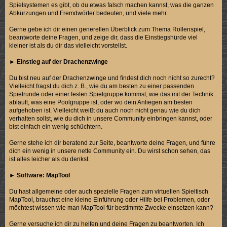
Spielsystemen es gibt, ob du etwas falsch machen kannst, was die ganzen
Abkürzungen und Fremdwörter bedeuten, und viele mehr.
Gerne gebe ich dir einen generellen Überblick zum Thema Rollenspiel,
beantworte deine Fragen, und zeige dir, dass die Einstiegshürde viel
kleiner ist als du dir das vielleicht vorstellst.
►
Einstieg auf der Drachenzwinge
Du bist neu auf der Drachenzwinge und findest dich noch nicht so zurecht?
Vielleicht fragst du dich z. B., wie du am besten zu einer passenden
Spielrunde oder einer festen Spielgruppe kommst, wie das mit der Technik
abläuft, was eine Poolgruppe ist, oder wo dein Anliegen am besten
aufgehoben ist. Vielleicht weißt du auch noch nicht genau wie du dich
verhalten sollst, wie du dich in unsere Community einbringen kannst, oder
bist einfach ein wenig schüchtern.
Gerne stehe ich dir beratend zur Seite, beantworte deine Fragen, und führe
dich ein wenig in unsere nette Community ein. Du wirst schon sehen, das
ist alles leicher als du denkst.
►
Software: MapTool
Du hast allgemeine oder auch spezielle Fragen zum virtuellen Spieltisch
MapTool, brauchst eine kleine Einführung oder Hilfe bei Problemen, oder
möchtest wissen wie man MapTool für bestimmte Zwecke einsetzen kann?
Gerne versuche ich dir zu helfen und deine Fragen zu beantworten. Ich