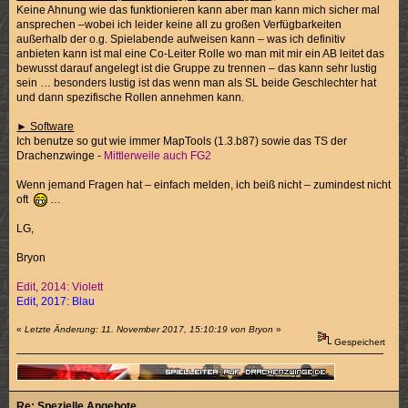
Keine Ahnung wie das funktionieren kann aber man kann mich sicher mal
ansprechen –wobei ich leider keine all zu großen Verfügbarkeiten
außerhalb der o.g. Spielabende aufweisen kann – was ich definitiv
anbieten kann ist mal eine Co-Leiter Rolle wo man mit mir ein AB leitet das
bewusst darauf angelegt ist die Gruppe zu trennen – das kann sehr lustig
sein … besonders lustig ist das wenn man als SL beide Geschlechter hat
und dann spezifische Rollen annehmen kann.
► Software
Ich benutze so gut wie immer MapTools (1.3.b87) sowie das TS der
Drachenzwinge -
Mittlerweile auch FG2
Wenn jemand Fragen hat – einfach melden, ich beiß nicht – zumindest nicht
oft
…
LG,
Bryon
Edit, 2014: Violett
Edit, 2017: Blau
«
Letzte Änderung: 11. November 2017, 15:10:19 von Bryon
»
Gespeichert
Re: Spezielle Angebote