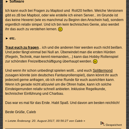
►
Software
Ich kann euch bei Fragen zu Maptool und Roll20 helfen. Welche Versionen
gibt es zB bei Maptool, oder wie erstelle ich einen Server... im Grunde ist
das keine Hexerei (wie es manchmal zu Beginn den Anschein hat), sondern
eigentlich relativ simpel. Und ich bin kein technisches Genie, also werdet
ihr das auch zu verstehen lernen.
►
etc.
Traut euch zu fragen
... ich und die anderen hier werden euch nicht beißen.
Und jeder fängt einmal bei Null an. Überwindet man die ersten Hürden
(Regeln, Technik, man kennt niemanden,...) kann das Hobby Rollenspiel
zur schönsten Freizeitbeschäftigung überhaupt werden.
Und wenn ihr schon unbedingt spielen wollt... und euch
Splittermond
zusagen könnte (ein deutsches Fantasyrollenspiel), dann könnt ihr auch
jederzeit gerne anfragen, ob ich eine Runde für euch ausrichten kann.
Wenn ich gerade nicht allzuviel um die Ohren habe, kann ich solche
Einsteigerrunden relativ schnell anbieten. Inklusive Regelkunde,
technischer Einführung und Charbau.
Das war es mal für das Erste. Habt Spaß. Und davon am besten reichlich!
Beste Grüße, Caleb
«
Letzte Änderung: 20. August 2017, 00:56:27 von Caleb
»
Gespeichert