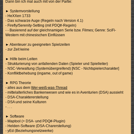
Dann bin ich mal auch mit von der Partie:
► Systemvorstellung
- HeXXen 1733
- Das schwarze Auge (Regeln nach Version 4.1)
- Firefly/Serenity-Setting (mit PDQ#-Regeln)
- - Basierend auf der gleichnamigen Serie bzw. Filmes; Genre: SciFi-
Western mit chinesischen Einflüssen
► Abenteuer zu geeigneten Spielzeiten
- zur Zeit keine
► Hilfe beim Leiten
- Strukturierung von anfallenden Daten (Spieler und Spielleiter)
- NSC-Verwaltung (Systemübergreifend) [NSC - Nichtspielercharakter]
- Konfliktbehebung (ingame, out of game)
► RPG Theorie
- alles aus dem
Wer-weiß-was-Thread
- mittelalterliches Bankenwesen und wie es in Aventurien (DSA) aussieht
- DSA-Charaktererstellung
- DSA und seine Kulturen
- . . .
► Software
- Maptool (+ DSA- und PDQ#-Plugin)
- Helden-Software (DSA-Charerstellung)
- yEd (Beziehungsnetzwerke)