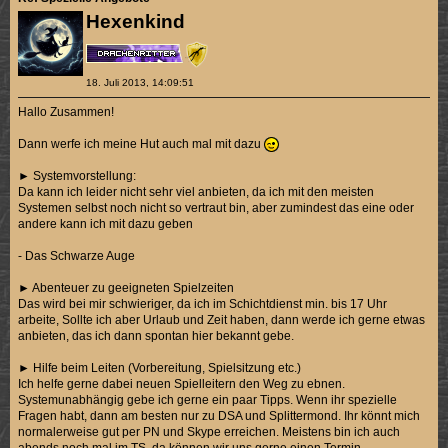
Hexenkind
18. Juli 2013, 14:09:51
Hallo Zusammen!
Dann werfe ich meine Hut auch mal mit dazu
► Systemvorstellung:
Da kann ich leider nicht sehr viel anbieten, da ich mit den meisten
Systemen selbst noch nicht so vertraut bin, aber zumindest das eine oder
andere kann ich mit dazu geben
- Das Schwarze Auge
► Abenteuer zu geeigneten Spielzeiten
Das wird bei mir schwieriger, da ich im Schichtdienst min. bis 17 Uhr
arbeite, Sollte ich aber Urlaub und Zeit haben, dann werde ich gerne etwas
anbieten, das ich dann spontan hier bekannt gebe.
► Hilfe beim Leiten (Vorbereitung, Spielsitzung etc.)
Ich helfe gerne dabei neuen Spielleitern den Weg zu ebnen.
Systemunabhängig gebe ich gerne ein paar Tipps. Wenn ihr spezielle
Fragen habt, dann am besten nur zu DSA und Splittermond. Ihr könnt mich
normalerweise gut per PN und Skype erreichen. Meistens bin ich auch
abends noch mal im TS, da können wir uns gerne einen Termin