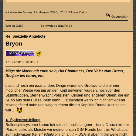
«
Letzte Änderung: 14. August 2016, 17:40:53 von Oak
»
Gespeichert
Wer ist Oak?
|
Sprawldogs (Staffel 3)
Re: Spezielle Angebote
Bryon
17. Juli 2013, 18:35:01
Möge die Macht mit euch sein, Hoi Chummers, Den Valar zum Gruss,
Bonjour les heros, etc.
das und noch ein paar andere Dinge wären die Grußworte die einem
möglicher Weise von mir an den Kopf geworfen würden, noch vor den
Sturmtruppen, Sternenwacht Polizisten, Orksen und anderen Übeln, die ein
SL so aus dem Hut zaubern kann … zumindest wenn ich nicht am Abend
zuvor gefeiert habe und wegen einem dicken Kopf die Runde kurz halten
will …
► Systemvorstellung
Rollenspielsysteme kenne ich seit sehr, sehr langem – ich saß noch mit der
Plastikmaske als Meister vor meiner ersten DSA Runde bei „ im Wirtshaus
zum schwarzen Keiler“ (OmG bin ich alt ..) – DSA ist aber mittlerweile nicht