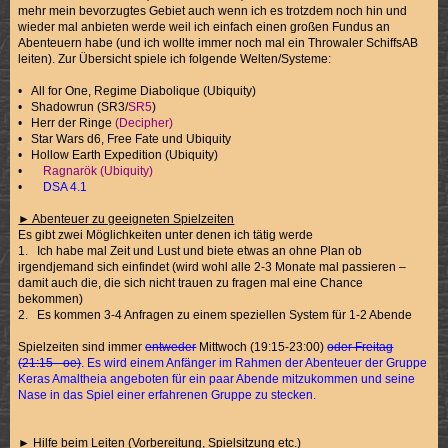
mehr mein bevorzugtes Gebiet auch wenn ich es trotzdem noch hin und
wieder mal anbieten werde weil ich einfach einen großen Fundus an
Abenteuern habe (und ich wollte immer noch mal ein Throwaler SchiffsAB
leiten). Zur Übersicht spiele ich folgende Welten/Systeme:
• All for One, Regime Diabolique (Ubiquity)
• Shadowrun (SR3/
SR5
)
• Herr der Ringe
(Decipher)
• Star Wars d6, Free Fate und Ubiquity
• Hollow Earth Expedition (Ubiquity)
•
Ragnarök (Ubiquity)
•
DSA 4.1
► Abenteuer zu geeigneten Spielzeiten
Es gibt zwei Möglichkeiten unter denen ich tätig werde
1. Ich habe mal Zeit und Lust und biete etwas an ohne Plan ob
irgendjemand sich einfindet (wird wohl alle 2-3 Monate mal passieren –
damit auch die, die sich nicht trauen zu fragen mal eine Chance
bekommen)
2. Es kommen 3-4 Anfragen zu einem speziellen System für 1-2 Abende
Spielzeiten sind immer
entweder
Mittwoch (19:15-23:00)
oder Freitag
(21:15 - oe)
.
Es wird einem Anfänger im Rahmen der Abenteuer der Gruppe
Keras Amaltheia angeboten für ein paar Abende mitzukommen und seine
Nase in das Spiel einer erfahrenen Gruppe zu stecken.
► Hilfe beim Leiten (Vorbereitung, Spielsitzung etc.)