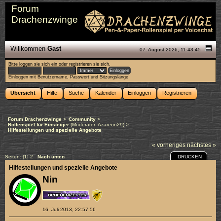
Forum
Drachenzwinge
Willkommen
Gast
07. August 2026, 11:43:45
Bitte
loggen sie sich ein
oder
registrieren sie sich
.
Einloggen mit Benutzername, Passwort und Sitzungslänge
Übersicht
Hilfe
Suche
Kalender
Einloggen
Registrieren
Forum Drachenzwinge
>
Community
>
Rollenspiel für Einsteiger
(Moderator:
Azareon29
) >
Hilfestellungen und spezielle Angebote
« vorheriges
nächstes »
DRUCKEN
Seiten: [
1
]
2
Nach unten
Hilfestellungen und spezielle Angebote
Nin
16. Juli 2013, 22:57:56