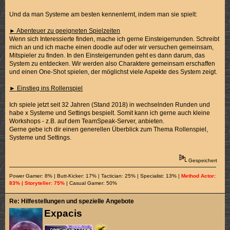
Und da man Systeme am besten kennenlernt, indem man sie spielt:
► Abenteuer zu geeigneten Spielzeiten
Wenn sich Interessierte finden, mache ich gerne Einsteigerrunden. Schreibt
mich an und ich mache einen doodle auf oder wir versuchen gemeinsam,
Mitspieler zu finden. In den Einsteigerrunden geht es dann darum, das
System zu entdecken. Wir werden also Charaktere gemeinsam erschaffen
und einen One-Shot spielen, der möglichst viele Aspekte des System zeigt.
► Einstieg ins Rollenspiel
Ich spiele jetzt seit 32 Jahren (Stand 2018) in wechselnden Runden und
habe x Systeme und Settings bespielt. Somit kann ich gerne auch kleine
Workshops - z.B. auf dem TeamSpeak-Server, anbieten.
Gerne gebe ich dir einen generellen Überblick zum Thema Rollenspiel,
Systeme und Settings.
Gespeichert
Power Gamer: 8% | Butt-Kicker: 17% | Tactician: 25% | Specialist: 13% |
Method Actor:
83% | Storyteller: 75%
| Casual Gamer: 50%
Re: Hilfestellungen und spezielle Angebote
Expacis