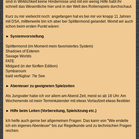
sind in Wirklichkeit keine Hindernisse und mit ein wenig Hilfe habt ihr
schnell das Wesentliche hier und in der Welt des Rollenspiels durchschaut.
Kurz zu mir vielleicht noch: angefangen hat es bei mir vor knapp 11 Jahren
mit DSA, mittlerweile bin ich aber bei Splittermond gelandet. Womit wir auch
schon beim ersten Punkt wären:
►
Systemvorstellung
Splittermond (im Moment mein favorisiertes System)
Shadows of Esteren
Savage Worlds
FATE
Midgard (in der fünften Edition)
Symbaroum
bald verfügbar: 7te See
►
Abenteuer zu geeigneten Spielzeiten
Als Jungvater habe ich vor allem am Abend Zeit, meist so ab 18 Uhr. Am
Wochenende ist mein Terminkalender mit etwas Vorlaufzeit etwas flexibler.
►
Hilfe beim Leiten (Vorbereitung, Spielsitzung etc.)
Ich helfe auch gerne bei allgemeinen Fragen. Das kann von "Wie erstelle
ich ein eigenes Abenteuer" bis zur Regelkunde und zu technischen Fragen
reichen.