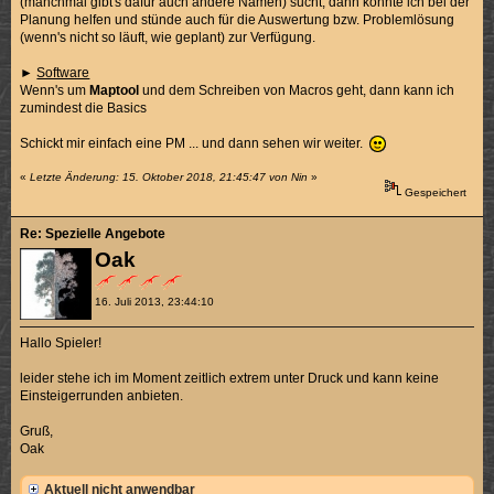
(manchmal gibt's dafür auch andere Namen) sucht, dann könnte ich bei der
Planung helfen und stünde auch für die Auswertung bzw. Problemlösung
(wenn's nicht so läuft, wie geplant) zur Verfügung.
►
Software
Wenn's um
Maptool
und dem Schreiben von Macros geht, dann kann ich
zumindest die Basics
Schickt mir einfach eine PM ... und dann sehen wir weiter.
«
Letzte Änderung: 15. Oktober 2018, 21:45:47 von Nin
»
Gespeichert
Re: Spezielle Angebote
Oak
16. Juli 2013, 23:44:10
Hallo Spieler!
leider stehe ich im Moment zeitlich extrem unter Druck und kann keine
Einsteigerrunden anbieten.
Gruß,
Oak
Aktuell nicht anwendbar