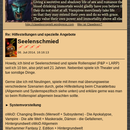
http://clawdeenspielt.wordpress.com
Wer ist Clawdeen?
Re: Hilfestellungen und spezielle Angebote
Seelenschmied
06. Juli 2014, 16:16:13
Howdy, ich bind er Seelenschmied und spiele Rollenspiel (P&P + LARP)
seit ich 10 bin, also jetzt seit 21 Jahren. Nebenbei spiele ich Theater und
tue sonstige Dinge.
Gerne übe ich mit Neulingen, spiele mit ihnen mal überungsweise
verschiedene Szenarien durch, gebe Hilfestellung beim Charakterbau
(Allgemein und Systemspezifisch siehe unten) und erkläre gerne was man
so beim Rollenspiel allgemein beachten sollte.
►
Systemvorstellung
oWoD: Changing Breeds (Werwolf + Subsysteme) - Die Apokalypse,
Vampire - Die alte Welt + Maskerade, Dämon - die Gefallenen,
Hintergrundwelt oWoD Allgemein
Warhammer Fantasy 2. Edition + Hintergrundwelt