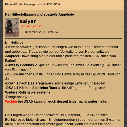
Biete Hilfe für Einsteiger ==>
KLICK MICH
Re: Hilfestellungen und spezielle Angebote
salyer
03. Dezember 2017, 12:49:48
Ich Helfe bei:
-Heldensoftware
(ich kann euch Zeigen wie man einen "Helden" erschaff
und gebe paar Tipps, sowie bei der Verwaltung von Heldensoftware)
-Maptool
Einweisung als Spieler und Spieleiter (mit den DSA Rulset von
Farlon)
-Fantasy Grounds 2
Spieler Einweisung und etwas Spielleiter (DSA Rulset
von Eisenkessel)
-TS3
die üblichen Einstellungen und Einweisung in das DZ Würfel Tool von
Jule
-DSA4.1
nach Basisregelwerk
sowie einige Erweiterungsregeln
-DSA4.1
Kleines Spielleiter Tutorial
für Anfänger und Fortgeschrittene
Weitere Rollenspielsysteme:
-Dungeonsalyer
Wichtig
bei DSA5 kann ich euch derzeit leider nicht weiter helfen.
Bei Fragen wegen Heldensoftware, Ts3, Maptool, FG 2 PN an mich
Bei Interesse biete ich auch Einsteigerrunden in oben genannten Systemen
an mit Heldenerschaffung sofern gewünscht, wenn ihr Interesse habt