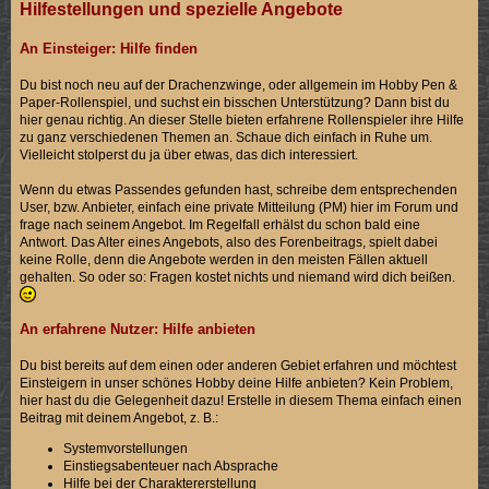
Hilfestellungen und spezielle Angebote
An Einsteiger: Hilfe finden
Du bist noch neu auf der Drachenzwinge, oder allgemein im Hobby Pen &
Paper-Rollenspiel, und suchst ein bisschen Unterstützung? Dann bist du
hier genau richtig. An dieser Stelle bieten erfahrene Rollenspieler ihre Hilfe
zu ganz verschiedenen Themen an. Schaue dich einfach in Ruhe um.
Vielleicht stolperst du ja über etwas, das dich interessiert.
Wenn du etwas Passendes gefunden hast, schreibe dem entsprechenden
User, bzw. Anbieter, einfach eine private Mitteilung (PM) hier im Forum und
frage nach seinem Angebot. Im Regelfall erhälst du schon bald eine
Antwort. Das Alter eines Angebots, also des Forenbeitrags, spielt dabei
keine Rolle, denn die Angebote werden in den meisten Fällen aktuell
gehalten. So oder so: Fragen kostet nichts und niemand wird dich beißen.
An erfahrene Nutzer: Hilfe anbieten
Du bist bereits auf dem einen oder anderen Gebiet erfahren und möchtest
Einsteigern in unser schönes Hobby deine Hilfe anbieten? Kein Problem,
hier hast du die Gelegenheit dazu! Erstelle in diesem Thema einfach einen
Beitrag mit deinem Angebot, z. B.:
Systemvorstellungen
Einstiegsabenteuer nach Absprache
Hilfe bei der Charaktererstellung