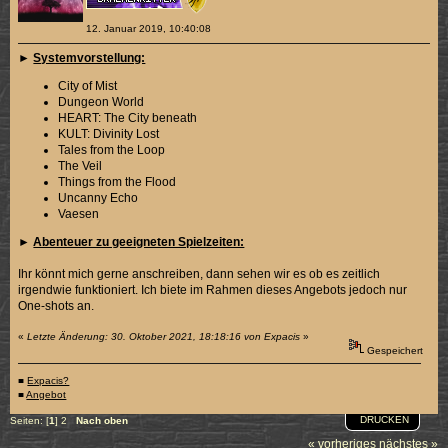
12. Januar 2019, 10:40:08
►
Systemvorstellung:
City of Mist
Dungeon World
HEART: The City beneath
KULT: Divinity Lost
Tales from the Loop
The Veil
Things from the Flood
Uncanny Echo
Vaesen
►
Abenteuer zu geeigneten Spielzeiten:
Ihr könnt mich gerne anschreiben, dann sehen wir es ob es zeitlich
irgendwie funktioniert. Ich biete im Rahmen dieses Angebots jedoch nur
One-shots an.
«
Letzte Änderung: 30. Oktober 2021, 18:18:16 von Expacis
»
Gespeichert
■
Expacis?
■
Angebot
DRUCKEN
Seiten: [
1
]
2
Nach oben
« vorheriges
nächstes »