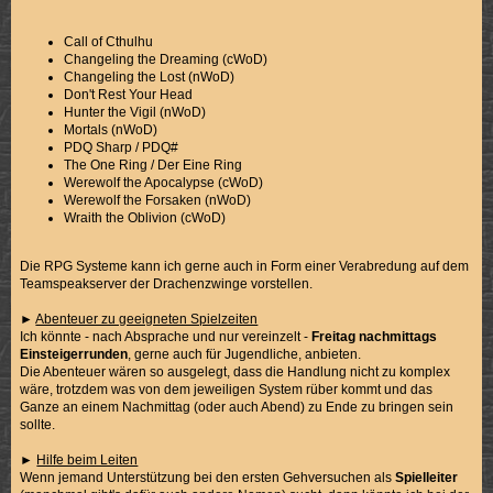
Call of Cthulhu
Changeling the Dreaming (cWoD)
Changeling the Lost (nWoD)
Don't Rest Your Head
Hunter the Vigil (nWoD)
Mortals (nWoD)
PDQ Sharp / PDQ#
The One Ring / Der Eine Ring
Werewolf the Apocalypse (cWoD)
Werewolf the Forsaken (nWoD)
Wraith the Oblivion (cWoD)
Die RPG Systeme kann ich gerne auch in Form einer Verabredung auf dem
Teamspeakserver der Drachenzwinge vorstellen.
►
Abenteuer zu geeigneten Spielzeiten
Ich könnte - nach Absprache und nur vereinzelt -
Freitag nachmittags
Einsteigerrunden
, gerne auch für Jugendliche, anbieten.
Die Abenteuer wären so ausgelegt, dass die Handlung nicht zu komplex
wäre, trotzdem was von dem jeweiligen System rüber kommt und das
Ganze an einem Nachmittag (oder auch Abend) zu Ende zu bringen sein
sollte.
►
Hilfe beim Leiten
Wenn jemand Unterstützung bei den ersten Gehversuchen als
Spielleiter