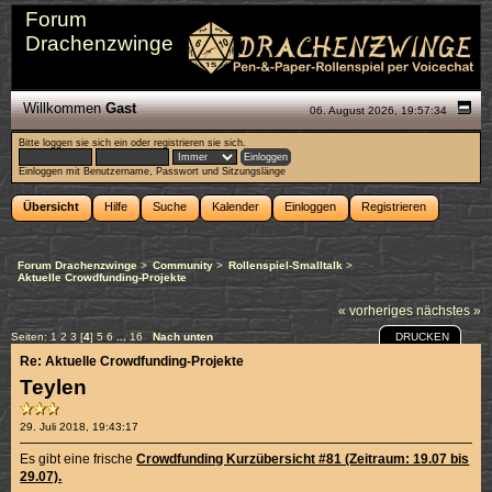
Forum
Drachenzwinge
Willkommen
Gast
06. August 2026, 19:57:34
Bitte
loggen sie sich ein
oder
registrieren sie sich
.
Einloggen mit Benutzername, Passwort und Sitzungslänge
Übersicht
Hilfe
Suche
Kalender
Einloggen
Registrieren
Forum Drachenzwinge
>
Community
>
Rollenspiel-Smalltalk
>
Aktuelle Crowdfunding-Projekte
« vorheriges
nächstes »
DRUCKEN
Seiten:
1
2
3
[
4
]
5
6
...
16
Nach unten
Re: Aktuelle Crowdfunding-Projekte
Teylen
29. Juli 2018, 19:43:17
Es gibt eine frische
Crowdfunding Kurzübersicht #81 (Zeitraum: 19.07 bis
29.07).