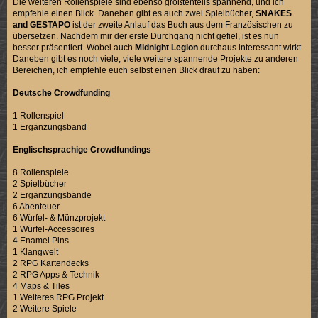
Die weiteren Rollenspiele sind ebenso größtenteils spannend, und ich
empfehle einen Blick. Daneben gibt es auch zwei Spielbücher,
SNAKES
and GESTAPO
ist der zweite Anlauf das Buch aus dem Französischen zu
übersetzen. Nachdem mir der erste Durchgang nicht gefiel, ist es nun
besser präsentiert. Wobei auch
Midnight Legion
durchaus interessant wirkt.
Daneben gibt es noch viele, viele weitere spannende Projekte zu anderen
Bereichen, ich empfehle euch selbst einen Blick drauf zu haben:
Deutsche Crowdfunding
1 Rollenspiel
1 Ergänzungsband
Englischsprachige Crowdfundings
8 Rollenspiele
2 Spielbücher
2 Ergänzungsbände
6 Abenteuer
6 Würfel- & Münzprojekt
1 Würfel-Accessoires
4 Enamel Pins
1 Klangwelt
2 RPG Kartendecks
2 RPG Apps & Technik
4 Maps & Tiles
1 Weiteres RPG Projekt
2 Weitere Spiele