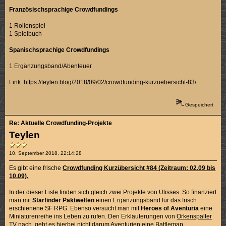
Französischsprachige Crowdfundings
1 Rollenspiel
1 Spielbuch
Spanischsprachige Crowdfundings
1 Ergänzungsband/Abenteuer
Link:
https://teylen.blog/2018/09/02/crowdfunding-kurzuebersicht-83/
Gespeichert
Re: Aktuelle Crowdfunding-Projekte
Teylen
10. September 2018, 22:14:28
Es gibt eine frische
Crowdfunding Kurzübersicht #84 (Zeitraum: 02.09 bis
10.09).
In der dieser Liste finden sich gleich zwei Projekte von Ulisses. So finanziert
man mit
Starfinder Paktwelten
einen Ergänzungsband für das frisch
erschienene SF RPG. Ebenso versucht man mit
Heroes of Aventuria
eine
Miniaturenreihe ins Leben zu rufen. Den Erkläuterungen von
Orkenspalter
TV
nach, geht es hierbei nicht darum Aventurien eine Battlemap