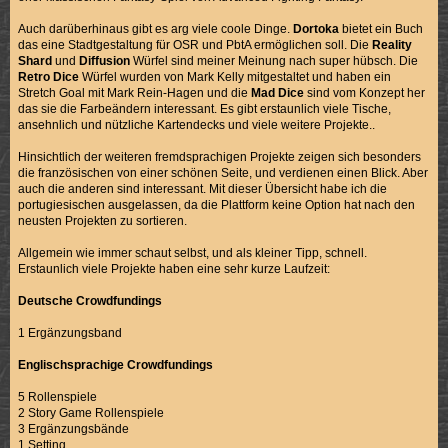
Auch darüberhinaus gibt es arg viele coole Dinge.
Dortoka
bietet ein Buch
das eine Stadtgestaltung für OSR und PbtA ermöglichen soll. Die
Reality
Shard
und
Diffusion
Würfel sind meiner Meinung nach super hübsch. Die
Retro Dice
Würfel wurden von Mark Kelly mitgestaltet und haben ein
Stretch Goal mit Mark Rein-Hagen und die
Mad Dice
sind vom Konzept her
das sie die Farbeändern interessant. Es gibt erstaunlich viele Tische,
ansehnlich und nützliche Kartendecks und viele weitere Projekte..
Hinsichtlich der weiteren fremdsprachigen Projekte zeigen sich besonders
die französischen von einer schönen Seite, und verdienen einen Blick. Aber
auch die anderen sind interessant. Mit dieser Übersicht habe ich die
portugiesischen ausgelassen, da die Plattform keine Option hat nach den
neusten Projekten zu sortieren.
Allgemein wie immer schaut selbst, und als kleiner Tipp, schnell.
Erstaunlich viele Projekte haben eine sehr kurze Laufzeit:
Deutsche Crowdfundings
1 Ergänzungsband
Englischsprachige Crowdfundings
5 Rollenspiele
2 Story Game Rollenspiele
3 Ergänzungsbände
1 Setting