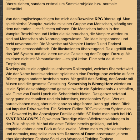
überzuziehen, sondern erstmal um Sammlerobjekte bzw. normale
Hilfsmittel.
Von den englischsprachigen hat mich das
Dawnline RPG
überzeugt. Man
spielt hierbei Vampire, welche mit einer Gruppe von Menschen, ständig vor
dem nahenden Licht flüchten müssen. Die Menschen haben in den
Vampire Beschützer und Helfer die sie brauchen, die Vampire wiederum
sind auf Menschen als Nahrung angewiesen. Die Idee ist spannend und
recht unverbraucht. Die Verweise auf Vampire Hunter D und Darkest
Dungeon atmossphärisch. Die Illustrationen überzeugend. Dazu gefällt mir
das 3d6 System und die Ideen um die Gestaltung der Gruppe. Dazu quält
es einen nicht mit Versandkosten – es gibt keine. Eine sehr deutliche
Empfehlung.
Rockopolis
ist ein orginär italienisches Rollenspiel, welches übersetzt wird.
Wie der Name bereits andeutet, spielt man eine Rockgruppe welche auf der
Bühne gegen andere bestehen muss. Mir gefällt das Setting, der Ansatz mit
Musen und die gesamte Gestaltung.
Something Is Wrong Here
wiederum
ist ein Spiel das dahingehend gestaltet wurde ein Spielerlebnis zu schaffen,
wie Filme von David Lynch ein Seherlebnis bieten. Das ganze setzt auf
story game mechaniken und ein intensives, emotionales Spiel. Wer es
narrativ haben mag, aber nicht ganz so abgefahren, kann ggf. einen Blick
auf
Impulse Drive
werfen. Ein Science Fiction RPG mit einem System das
zur Powered by the Apocalypse Familie gehört. SF findet man auch bei
HC
SVNT DRACONES 2.0
, wo man Tierartige Aliens/Weiterentwicklungen in
der Zukunft spielt. Mir hat die erste Edition bereits gefallen, und ich
empfehle daher einen Blick auf die zweite. Wenn man es jetzt klassischer,
und normaler, mag sollte man sich
Demons of Doom
anschauen, einem
eher klassischen Fantasy-Spiel von Advanced Fighting Fantasy.