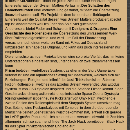
In dieser Kurzübersicht findet ihr gleich zwei deutsche Finanzierungen.
Einerseits hat der der System Matters Verlag mit
Der Schatten des
Dämonenfürsten
eine Vorbestellung gestartet, mit dem die Übersetzung
finanziert werden soll. Ein Projekt mit dem ich durchaus liebäugele.
Einerseits weil die Qualität dessen was System Matters produziert absolut
top ist, andererseits weil ich über das Spiel viel gutes hörte.
Andererseits bietet Feder und Schwert mit
Designers & Dragons: Eine
Geschichte des Rollenspiels
die Übersetzung des umfassenden Werk
über Rollenspielgeschichte, und wird – im Fall der Finanzierung –
versuchen noch einen weiteren Band mit Fokus auf Deutschland
umzusetzen. Ich habe das Original, und kann das Buch interessierten nur
empfehlen.
Die englischsprachigen Projekte bieten eine so breite Vielfalt, das mir keine
Unterkategorien eingefallen sind, unter denen ich zwei zusammenfassen
kann.
Prism
bietet ein würfelloses System, das eher in der Story Game Ecke
verortet ist, und ein aquatisches Setting mit Meerwesen, welches sich mit
Beziehungen, Religion und Intimität befasst.
Triskelion
ist ein Science
Fiction Rollenspiel, welches das Exodus System verwendet. Das Exodus
System ist von OSR Spielen inspiriert und die Science Fiction kommt in der
Geschmacksrichtung actionreiche, optimistische Space Opera.
Dystopia
Rising
wiederum ist der neuste Kickstarter von Onyx Path, welcher die
zweite Edition des Rollenspiels mit dem Storypath System umsetzen mag.
Das Setting, eine Postapokalypse mit Zombies, in dem die überlebende
Menschheit einen „genetischen Twist“ bekommen hat, erfreut sich gerade
im LARP großer Popularität. Ich bin durchaus versucht, obwohl ich Zombies
allgemein nicht so spannend finde.
The Jack Hack
bereitet den Black Hack
für das Spiel im viktorianischen England auf.