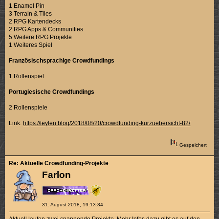
1 Enamel Pin
3 Terrain & Tiles
2 RPG Kartendecks
2 RPG Apps & Communities
5 Weitere RPG Projekte
1 Weiteres Spiel
Französischsprachige Crowdfundings
1 Rollenspiel
Portugiesische Crowdfundings
2 Rollenspiele
Link:
https://teylen.blog/2018/08/20/crowdfunding-kurzuebersicht-82/
Gespeichert
Re: Aktuelle Crowdfunding-Projekte
Farlon
31. August 2018, 19:13:34
Aktuell laufen zwei spannende Projekte. Mehr Infos dazu gibt es auf den