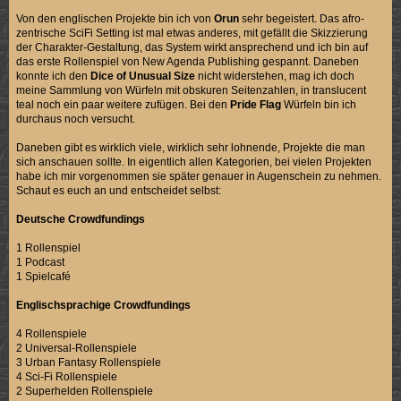
Von den englischen Projekte bin ich von
Orun
sehr begeistert. Das afro-
zentrische SciFi Setting ist mal etwas anderes, mit gefällt die Skizzierung
der Charakter-Gestaltung, das System wirkt ansprechend und ich bin auf
das erste Rollenspiel von New Agenda Publishing gespannt. Daneben
konnte ich den
Dice of Unusual Size
nicht widerstehen, mag ich doch
meine Sammlung von Würfeln mit obskuren Seitenzahlen, in translucent
teal noch ein paar weitere zufügen. Bei den
Pride Flag
Würfeln bin ich
durchaus noch versucht.
Daneben gibt es wirklich viele, wirklich sehr lohnende, Projekte die man
sich anschauen sollte. In eigentlich allen Kategorien, bei vielen Projekten
habe ich mir vorgenommen sie später genauer in Augenschein zu nehmen.
Schaut es euch an und entscheidet selbst:
Deutsche Crowdfundings
1 Rollenspiel
1 Podcast
1 Spielcafé
Englischsprachige Crowdfundings
4 Rollenspiele
2 Universal-Rollenspiele
3 Urban Fantasy Rollenspiele
4 Sci-Fi Rollenspiele
2 Superhelden Rollenspiele