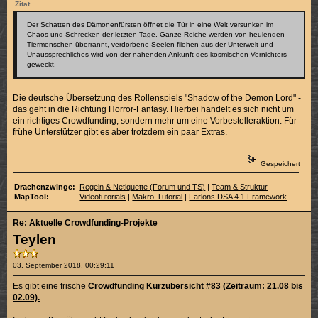
Zitat
Der Schatten des Dämonenfürsten öffnet die Tür in eine Welt versunken im
Chaos und Schrecken der letzten Tage. Ganze Reiche werden von heulenden
Tiermenschen überrannt, verdorbene Seelen fliehen aus der Unterwelt und
Unaussprechliches wird von der nahenden Ankunft des kosmischen Vernichters
geweckt.
Die deutsche Übersetzung des Rollenspiels "Shadow of the Demon Lord" -
das geht in die Richtung Horror-Fantasy. Hierbei handelt es sich nicht um
ein richtiges Crowdfunding, sondern mehr um eine Vorbestelleraktion. Für
frühe Unterstützer gibt es aber trotzdem ein paar Extras.
Gespeichert
Drachenzwinge:
Regeln & Netiquette (Forum und TS)
|
Team & Struktur
MapTool:
Videotutorials
|
Makro-Tutorial
|
Farlons DSA 4.1 Framework
Re: Aktuelle Crowdfunding-Projekte
Teylen
03. September 2018, 00:29:11
Es gibt eine frische
Crowdfunding Kurzübersicht #83 (Zeitraum: 21.08 bis
02.09).