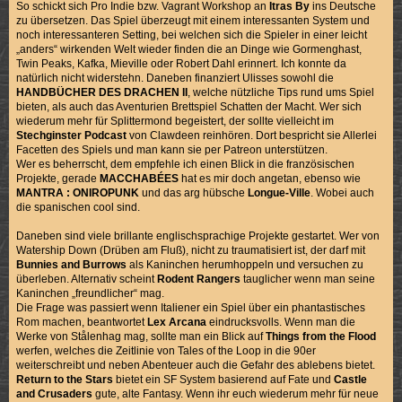
So schickt sich Pro Indie bzw. Vagrant Workshop an
Itras By
ins Deutsche
zu übersetzen. Das Spiel überzeugt mit einem interessanten System und
noch interessanteren Setting, bei welchen sich die Spieler in einer leicht
„anders“ wirkenden Welt wieder finden die an Dinge wie Gormenghast,
Twin Peaks, Kafka, Mieville oder Robert Dahl erinnert. Ich konnte da
natürlich nicht widerstehn. Daneben finanziert Ulisses sowohl die
HANDBÜCHER DES DRACHEN II
, welche nützliche Tips rund ums Spiel
bieten, als auch das Aventurien Brettspiel Schatten der Macht. Wer sich
wiederum mehr für Splittermond begeistert, der sollte vielleicht im
Stechginster Podcast
von Clawdeen reinhören. Dort bespricht sie Allerlei
Facetten des Spiels und man kann sie per Patreon unterstützen.
Wer es beherrscht, dem empfehle ich einen Blick in die französischen
Projekte, gerade
MACCHABÉES
hat es mir doch angetan, ebenso wie
MANTRA : ONIROPUNK
und das arg hübsche
Longue-Ville
. Wobei auch
die spanischen cool sind.
Daneben sind viele brillante englischsprachige Projekte gestartet. Wer von
Watership Down (Drüben am Fluß), nicht zu traumatisiert ist, der darf mit
Bunnies and Burrows
als Kaninchen herumhoppeln und versuchen zu
überleben. Alternativ scheint
Rodent Rangers
tauglicher wenn man seine
Kaninchen „freundlicher“ mag.
Die Frage was passiert wenn Italiener ein Spiel über ein phantastisches
Rom machen, beantwortet
Lex Arcana
eindrucksvolls. Wenn man die
Werke von Stålenhag mag, sollte man ein Blick auf
Things from the Flood
werfen, welches die Zeitlinie von Tales of the Loop in die 90er
weiterschreibt und neben Abenteuer auch die Gefahr des ablebens bietet.
Return to the Stars
bietet ein SF System basierend auf Fate und
Castle
and Crusaders
gute, alte Fantasy. Wenn ihr euch wiederum mehr für neue