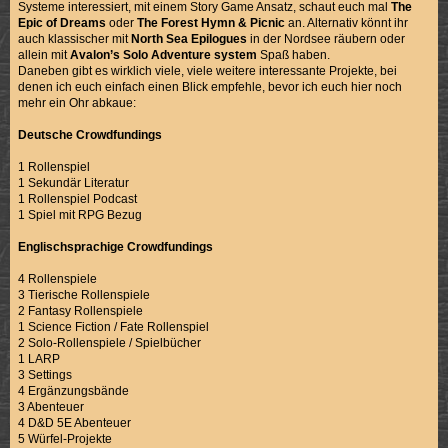
Systeme interessiert, mit einem Story Game Ansatz, schaut euch mal
The
Epic of Dreams
oder
The Forest Hymn & Picnic
an. Alternativ könnt ihr
auch klassischer mit
North Sea Epilogues
in der Nordsee räubern oder
allein mit
Avalon’s Solo Adventure system
Spaß haben.
Daneben gibt es wirklich viele, viele weitere interessante Projekte, bei
denen ich euch einfach einen Blick empfehle, bevor ich euch hier noch
mehr ein Ohr abkaue:
Deutsche Crowdfundings
1 Rollenspiel
1 Sekundär Literatur
1 Rollenspiel Podcast
1 Spiel mit RPG Bezug
Englischsprachige Crowdfundings
4 Rollenspiele
3 Tierische Rollenspiele
2 Fantasy Rollenspiele
1 Science Fiction / Fate Rollenspiel
2 Solo-Rollenspiele / Spielbücher
1 LARP
3 Settings
4 Ergänzungsbände
3 Abenteuer
4 D&D 5E Abenteuer
5 Würfel-Projekte