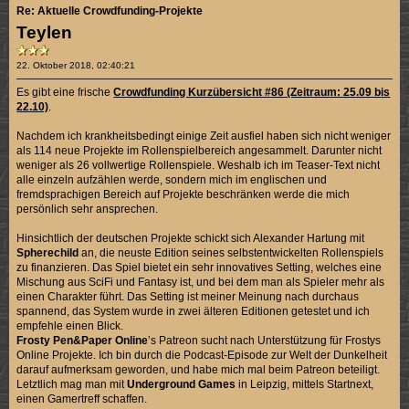
Re: Aktuelle Crowdfunding-Projekte
Teylen
22. Oktober 2018, 02:40:21
Es gibt eine frische
Crowdfunding Kurzübersicht #86 (Zeitraum: 25.09 bis
22.10)
.
Nachdem ich krankheitsbedingt einige Zeit ausfiel haben sich nicht weniger
als 114 neue Projekte im Rollenspielbereich angesammelt. Darunter nicht
weniger als 26 vollwertige Rollenspiele. Weshalb ich im Teaser-Text nicht
alle einzeln aufzählen werde, sondern mich im englischen und
fremdsprachigen Bereich auf Projekte beschränken werde die mich
persönlich sehr ansprechen.
Hinsichtlich der deutschen Projekte schickt sich Alexander Hartung mit
Spherechild
an, die neuste Edition seines selbstentwickelten Rollenspiels
zu finanzieren. Das Spiel bietet ein sehr innovatives Setting, welches eine
Mischung aus SciFi und Fantasy ist, und bei dem man als Spieler mehr als
einen Charakter führt. Das Setting ist meiner Meinung nach durchaus
spannend, das System wurde in zwei älteren Editionen getestet und ich
empfehle einen Blick.
Frosty Pen&Paper Online
’s Patreon sucht nach Unterstützung für Frostys
Online Projekte. Ich bin durch die Podcast-Episode zur Welt der Dunkelheit
darauf aufmerksam geworden, und habe mich mal beim Patreon beteiligt.
Letztlich mag man mit
Underground Games
in Leipzig, mittels Startnext,
einen Gamertreff schaffen.