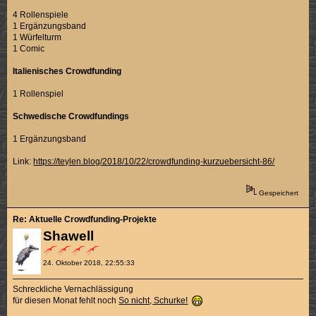
4 Rollenspiele
1 Ergänzungsband
1 Würfelturm
1 Comic
Italienisches Crowdfunding
1 Rollenspiel
Schwedische Crowdfundings
1 Ergänzungsband
Link:
https://teylen.blog/2018/10/22/crowdfunding-kurzuebersicht-86/
Gespeichert
Re: Aktuelle Crowdfunding-Projekte
Shawell
24. Oktober 2018, 22:55:33
Schreckliche Vernachlässigung
für diesen Monat fehlt noch
So nicht, Schurke!