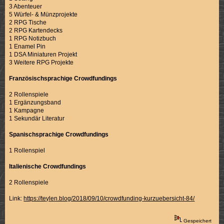
3 Abenteuer
5 Würfel- & Münzprojekte
2 RPG Tische
2 RPG Kartendecks
1 RPG Notizbuch
1 Enamel Pin
1 DSA Miniaturen Projekt
3 Weitere RPG Projekte
Französischsprachige Crowdfundings
2 Rollenspiele
1 Ergänzungsband
1 Kampagne
1 Sekundär Literatur
Spanischsprachige Crowdfundings
1 Rollenspiel
Italienische Crowdfundings
2 Rollenspiele
Link:
https://teylen.blog/2018/09/10/crowdfunding-kurzuebersicht-84/
Gespeichert