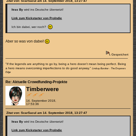
Zitat von: ScarSacul am 14. September 2018, 13:27:47
Itras By
wird ins Deutsche übersetzt!
Link zum Kickstarter von ProIndie
Ich bin dabei, wer noch?
Aber so was von dabei!
Gespeichert
"If the legends are anything to go by, being a hero doesn't mean being perfect. Being
a hero means overcoming imperfections to do good anyway."
Lindsay Buroker - The Emporers
Edge
Re: Aktuelle Crowdfunding-Projekte
Timberwere
14. September 2018,
17:53:36
Zitat von: ScarSacul am 14. September 2018, 13:27:47
Itras By
wird ins Deutsche übersetzt!
Link zum Kickstarter von ProIndie