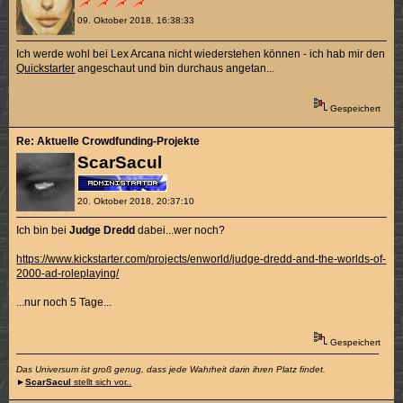
09. Oktober 2018, 16:38:33
Ich werde wohl bei Lex Arcana nicht wiederstehen können - ich hab mir den
Quickstarter
angeschaut und bin durchaus angetan...
Gespeichert
Re: Aktuelle Crowdfunding-Projekte
ScarSacul
20. Oktober 2018, 20:37:10
Ich bin bei
Judge Dredd
dabei...wer noch?
https://www.kickstarter.com/projects/enworld/judge-dredd-and-the-worlds-of-
2000-ad-roleplaying/
...nur noch 5 Tage...
Gespeichert
Das Universum ist groß genug, dass jede Wahrheit darin ihren Platz findet.
►
ScarSacul
stellt sich vor..