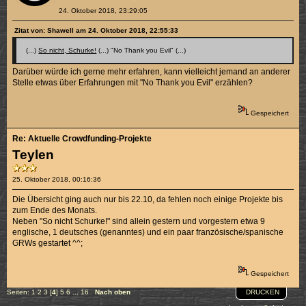
24. Oktober 2018, 23:29:05
Zitat von: Shawell am 24. Oktober 2018, 22:55:33
(...)
So nicht, Schurke!
(...) "No Thank you Evil" (...)
Darüber würde ich gerne mehr erfahren, kann vielleicht jemand an anderer
Stelle etwas über Erfahrungen mit "No Thank you Evil" erzählen?
Gespeichert
Re: Aktuelle Crowdfunding-Projekte
Teylen
25. Oktober 2018, 00:16:36
Die Übersicht ging auch nur bis 22.10, da fehlen noch einige Projekte bis
zum Ende des Monats.
Neben "So nicht Schurke!" sind allein gestern und vorgestern etwa 9
englische, 1 deutsches (genanntes) und ein paar französische/spanische
GRWs gestartet ^^;
Gespeichert
DRUCKEN
Seiten:
1
2
3
[
4
]
5
6
...
16
Nach oben