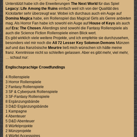
Unterstützt habe ich die Erweiterungen
The Next World
für das Spiel
Legacy: Life Among the Ruins
einfach weil ich von der Qualität des
Kickstarter sehr überzeugt war. Wobei ich durchaus auch ein Auge auf
Domina Magica
habe, ein Rollenspiel das Magical Girls als Genre anbieten
mag. Als Horror Fan habe ich sowohl ein Auge auf
House of Keys
als auch
auf
Era: The Chosen
. Allerdings sind sowohl die Fantasy Rollenspiele als
auch die Science Fiction Rollenspiele einen Blick wert.
Es gibt wirklich viele weitere Projekte, und ich empfehle sie durchzusehen,
besonders viel mir noch die
All 72 Lesser Key Solomon Demons
Münzen
auf und das französische
Meurtre
ließ mich wünschen ich hätte meine
franz. Kenntnisse nicht so schleifen gelassen. Aber es gibt mehr, viel mehr,
… schaut nur:
Englischsprachige Crowdfundings
4 Rollenspiele
3 Horror Rollenspiele
2 Fantasy Rollenspiele
3 SF & Cyberpunk Rollenspiele
3 SF-Fantasy Rollenspiele
8 Ergänzungsbände
3 D&D Ergänzungsbände
1 Kampagne
4 Abenteuer
5 D&D Abenteuer
8 Würfelprojekte
2 Münzprojekte
4 Würfel Accessoires