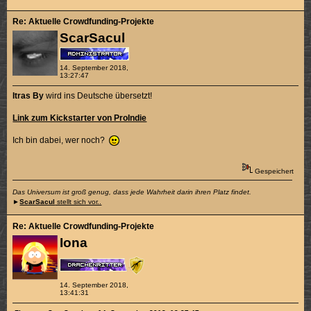
Re: Aktuelle Crowdfunding-Projekte
ScarSacul
14. September 2018,
13:27:47
Itras By
wird ins Deutsche übersetzt!
Link zum Kickstarter von ProIndie
Ich bin dabei, wer noch?
Gespeichert
Das Universum ist groß genug, dass jede Wahrheit darin ihren Platz findet.
►
ScarSacul
stellt sich vor..
Re: Aktuelle Crowdfunding-Projekte
Iona
14. September 2018,
13:41:31