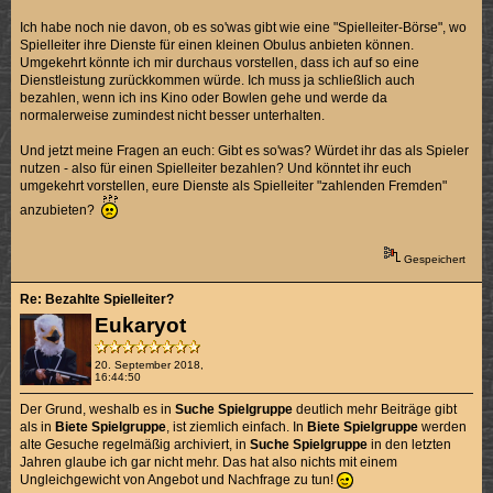
Ich habe noch nie davon, ob es so'was gibt wie eine "Spielleiter-Börse", wo
Spielleiter ihre Dienste für einen kleinen Obulus anbieten können.
Umgekehrt könnte ich mir durchaus vorstellen, dass ich auf so eine
Dienstleistung zurückkommen würde. Ich muss ja schließlich auch
bezahlen, wenn ich ins Kino oder Bowlen gehe und werde da
normalerweise zumindest nicht besser unterhalten.
Und jetzt meine Fragen an euch: Gibt es so'was? Würdet ihr das als Spieler
nutzen - also für einen Spielleiter bezahlen? Und könntet ihr euch
umgekehrt vorstellen, eure Dienste als Spielleiter "zahlenden Fremden"
anzubieten?
Gespeichert
Re: Bezahlte Spielleiter?
Eukaryot
20. September 2018,
16:44:50
Der Grund, weshalb es in
Suche Spielgruppe
deutlich mehr Beiträge gibt
als in
Biete Spielgruppe
, ist ziemlich einfach. In
Biete Spielgruppe
werden
alte Gesuche regelmäßig archiviert, in
Suche Spielgruppe
in den letzten
Jahren glaube ich gar nicht mehr. Das hat also nichts mit einem
Ungleichgewicht von Angebot und Nachfrage zu tun!