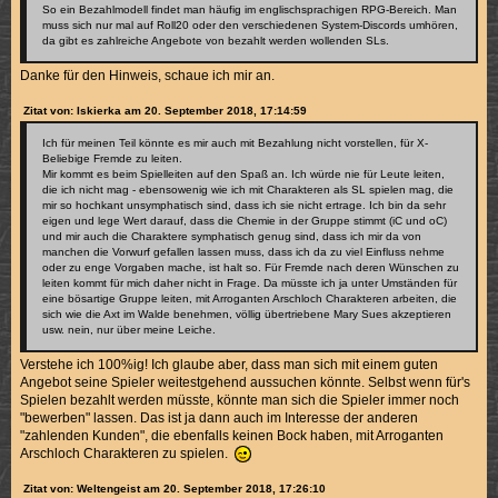
So ein Bezahlmodell findet man häufig im englischsprachigen RPG-Bereich. Man
muss sich nur mal auf Roll20 oder den verschiedenen System-Discords umhören,
da gibt es zahlreiche Angebote von bezahlt werden wollenden SLs.
Danke für den Hinweis, schaue ich mir an.
Zitat von: Iskierka am 20. September 2018, 17:14:59
Ich für meinen Teil könnte es mir auch mit Bezahlung nicht vorstellen, für X-
Beliebige Fremde zu leiten.
Mir kommt es beim Spielleiten auf den Spaß an. Ich würde nie für Leute leiten,
die ich nicht mag - ebensowenig wie ich mit Charakteren als SL spielen mag, die
mir so hochkant unsymphatisch sind, dass ich sie nicht ertrage. Ich bin da sehr
eigen und lege Wert darauf, dass die Chemie in der Gruppe stimmt (iC und oC)
und mir auch die Charaktere symphatisch genug sind, dass ich mir da von
manchen die Vorwurf gefallen lassen muss, dass ich da zu viel Einfluss nehme
oder zu enge Vorgaben mache, ist halt so. Für Fremde nach deren Wünschen zu
leiten kommt für mich daher nicht in Frage. Da müsste ich ja unter Umständen für
eine bösartige Gruppe leiten, mit Arroganten Arschloch Charakteren arbeiten, die
sich wie die Axt im Walde benehmen, völlig übertriebene Mary Sues akzeptieren
usw. nein, nur über meine Leiche.
Verstehe ich 100%ig! Ich glaube aber, dass man sich mit einem guten
Angebot seine Spieler weitestgehend aussuchen könnte. Selbst wenn für's
Spielen bezahlt werden müsste, könnte man sich die Spieler immer noch
"bewerben" lassen. Das ist ja dann auch im Interesse der anderen
"zahlenden Kunden", die ebenfalls keinen Bock haben, mit Arroganten
Arschloch Charakteren zu spielen.
Zitat von: Weltengeist am 20. September 2018, 17:26:10