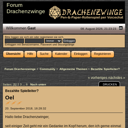
Forum
Drachenzwinge
Willkommen
Gast
08. August 2026, 21:23:23
Bitte
loggen sie sich ein
oder
registrieren sie sich
.
Einloggen mit Benutzername, Passwort und Sitzungslänge
Übersicht
Hilfe
Suche
Kalender
Einloggen
Registrieren
Forum Drachenzwinge
>
Community
>
Allgemeine Themen
>
Bezahlte Spielleiter?
« vorheriges
nächstes »
DRUCKEN
Seiten: [
1
]
2
3
...
6
Nach unten
Bezahlte Spielleiter?
Oel
20. September 2018, 16:28:32
Hallo liebe Drachenzwinger,
seit einiger Zeit geht mir ein Gedanke im Kopf herum, den ich gerne einmal