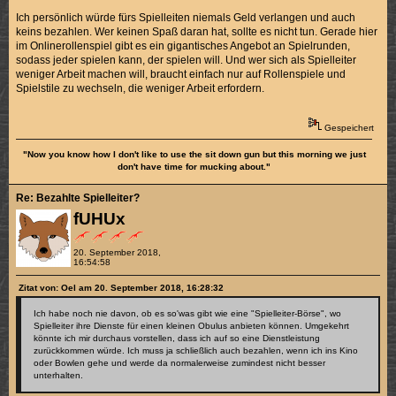
Ich persönlich würde fürs Spielleiten niemals Geld verlangen und auch
keins bezahlen. Wer keinen Spaß daran hat, sollte es nicht tun. Gerade hier
im Onlinerollenspiel gibt es ein gigantisches Angebot an Spielrunden,
sodass jeder spielen kann, der spielen will. Und wer sich als Spielleiter
weniger Arbeit machen will, braucht einfach nur auf Rollenspiele und
Spielstile zu wechseln, die weniger Arbeit erfordern.
Gespeichert
"Now you know how I don't like to use the sit down gun but this morning we just
don't have time for mucking about."
Re: Bezahlte Spielleiter?
fUHUx
20. September 2018,
16:54:58
Zitat von: Oel am 20. September 2018, 16:28:32
Ich habe noch nie davon, ob es so'was gibt wie eine "Spielleiter-Börse", wo
Spielleiter ihre Dienste für einen kleinen Obulus anbieten können. Umgekehrt
könnte ich mir durchaus vorstellen, dass ich auf so eine Dienstleistung
zurückkommen würde. Ich muss ja schließlich auch bezahlen, wenn ich ins Kino
oder Bowlen gehe und werde da normalerweise zumindest nicht besser
unterhalten.