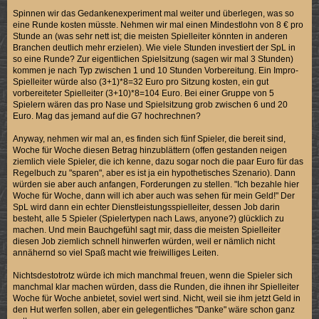
Spinnen wir das Gedankenexperiment mal weiter und überlegen, was so
eine Runde kosten müsste. Nehmen wir mal einen Mindestlohn von 8 € pro
Stunde an (was sehr nett ist; die meisten Spielleiter könnten in anderen
Branchen deutlich mehr erzielen). Wie viele Stunden investiert der SpL in
so eine Runde? Zur eigentlichen Spielsitzung (sagen wir mal 3 Stunden)
kommen je nach Typ zwischen 1 und 10 Stunden Vorbereitung. Ein Impro-
Spielleiter würde also (3+1)*8=32 Euro pro Sitzung kosten, ein gut
vorbereiteter Spielleiter (3+10)*8=104 Euro. Bei einer Gruppe von 5
Spielern wären das pro Nase und Spielsitzung grob zwischen 6 und 20
Euro. Mag das jemand auf die G7 hochrechnen?
Anyway, nehmen wir mal an, es finden sich fünf Spieler, die bereit sind,
Woche für Woche diesen Betrag hinzublättern (offen gestanden neigen
ziemlich viele Spieler, die ich kenne, dazu sogar noch die paar Euro für das
Regelbuch zu "sparen", aber es ist ja ein hypothetisches Szenario). Dann
würden sie aber auch anfangen, Forderungen zu stellen. "Ich bezahle hier
Woche für Woche, dann will ich aber auch was sehen für mein Geld!" Der
SpL wird dann ein echter Dienstleistungsspielleiter, dessen Job darin
besteht, alle 5 Spieler (Spielertypen nach Laws, anyone?) glücklich zu
machen. Und mein Bauchgefühl sagt mir, dass die meisten Spielleiter
diesen Job ziemlich schnell hinwerfen würden, weil er nämlich nicht
annähernd so viel Spaß macht wie freiwilliges Leiten.
Nichtsdestotrotz würde ich mich manchmal freuen, wenn die Spieler sich
manchmal klar machen würden, dass die Runden, die ihnen ihr Spielleiter
Woche für Woche anbietet, soviel wert sind. Nicht, weil sie ihm jetzt Geld in
den Hut werfen sollen, aber ein gelegentliches "Danke" wäre schon ganz