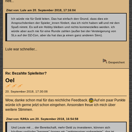
nett...
Zitat von: Lule am 20. September 2018, 17:16:04
Ich würde nie für Geld leiten. Das hat einfach den Grund, dass dies ein
Anspruchdenken der Spieler_innen fördert, das ich nicht haben will und mir den
Spaß nimmt. Es soll ein Hobby bleiben und nichts kommerzielles werden. ich
würde aber auch nie für eine Runde zahlen (außer bei der Versteigerung von
SLs auf der DZ-Con, aber da hat das ja einen ganz anderen Sinn).
Lule war schneller...
Gespeichert
Re: Bezahlte Spielleiter?
Oel
20. September 2018, 17:30:06
Wow, danke schon mal für das reichliche Feedback.
Auf ein paar Punkte
würde ich gerne jetzt schon eingehen. Ansonsten freue ich mich über
weitere Stimmen.
Zitat von: fUHUx am 20. September 2018, 16:54:58
Und Leute mit ... der Bereitschaft, mehr Geld zu investieren, können sich
häufiger und/oder "bessere" (sagen wir: "zeitintensiver vorbereitete", das ist