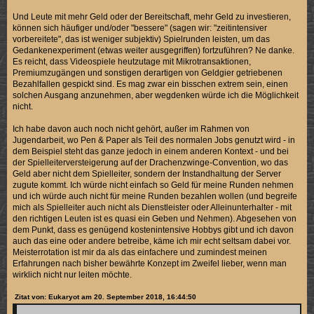
Und Leute mit mehr Geld oder der Bereitschaft, mehr Geld zu investieren,
können sich häufiger und/oder "bessere" (sagen wir: "zeitintensiver
vorbereitete", das ist weniger subjektiv) Spielrunden leisten, um das
Gedankenexperiment (etwas weiter ausgegriffen) fortzuführen? Ne danke.
Es reicht, dass Videospiele heutzutage mit Mikrotransaktionen,
Premiumzugängen und sonstigen derartigen von Geldgier getriebenen
Bezahlfallen gespickt sind. Es mag zwar ein bisschen extrem sein, einen
solchen Ausgang anzunehmen, aber wegdenken würde ich die Möglichkeit
nicht.
Ich habe davon auch noch nicht gehört, außer im Rahmen von
Jugendarbeit, wo Pen & Paper als Teil des normalen Jobs genutzt wird - in
dem Beispiel steht das ganze jedoch in einem anderen Kontext - und bei
der Spielleiterversteigerung auf der Drachenzwinge-Convention, wo das
Geld aber nicht dem Spielleiter, sondern der Instandhaltung der Server
zugute kommt. Ich würde nicht einfach so Geld für meine Runden nehmen
und ich würde auch nicht für meine Runden bezahlen wollen (und begreife
mich als Spielleiter auch nicht als Dienstleister oder Alleinunterhalter - mit
den richtigen Leuten ist es quasi ein Geben und Nehmen). Abgesehen von
dem Punkt, dass es genügend kostenintensive Hobbys gibt und ich davon
auch das eine oder andere betreibe, käme ich mir echt seltsam dabei vor.
Meisterrotation ist mir da als das einfachere und zumindest meinen
Erfahrungen nach bisher bewährte Konzept im Zweifel lieber, wenn man
wirklich nicht nur leiten möchte.
Zitat von: Eukaryot am 20. September 2018, 16:44:50