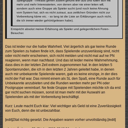
Spielgruppe"-Threads gehen zudem gefühlt leer aus und füllen sich mit
mehr und mehr Interessierten, von denen aber nie einer leiten will,
sondern auch eine Gruppe als Spieler sucht (und noch keine Ahnung
vom System hat, sich es nicht zutraut, aus zeitlichen Gründen nicht zur
Vorbereitung käme etc. - so lang ist die Liste an Erklärungen auch nicht,
die ich immer wieder gehört/gelesen habe).
Entspricht absolut meiner Erfahrung als Spieler und gelegentlichem Foren-
Besucher.
Das ist leider nur die halbe Wahrheit. Viel ärgerlich als gar keine Runde
zum Spielen zu haben finde ich, dass Spielende unzuverlässig sind, nicht
oder nicht mehr erscheinen, sich nicht melden und nicht mal auf ne PN
reagieren, wenn man nachfasst. Und das ist leider meine Wahrnehmung,
dass dies in der letzten Zeit extrem zugenommen hat. In den letzten 5
Spontanrunden, die ich in den letzten 2 Jahren geleitet habe, in denen
auch mir unbekannte Spielende waren, gab es keine einzige, in der dies
nicht der Fall war. Das nimmt einem als SL den Spaß, eine Runde auch für
Unbekannte anzubieten und die Runden werden mehr per PN oder
Poolgruppe vereinbart. Ne feste Gruppe mit Spielenden möchte ich da erst
gar nicht suchen müssen, sonst ist man mehr mit der Auswahl an
Spielenden als mit der Vorbereitung beschäftigt.
Kurz: Leute macht Euch klar: Viel wichtiger als Geld ist eine Zuverlässigkeit
von Euch, denn die ist unbezahlbar.
[edit]Zitat richtig gesetzt. Die Angaben waren vorher unvollständig.[/edit]