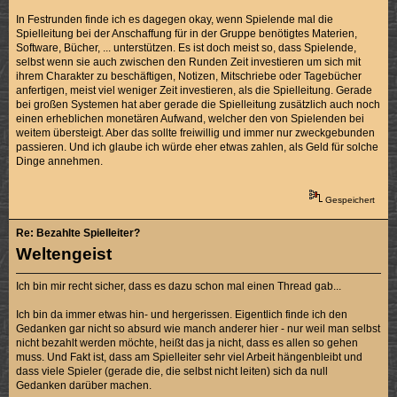
In Festrunden finde ich es dagegen okay, wenn Spielende mal die
Spielleitung bei der Anschaffung für in der Gruppe benötigtes Materien,
Software, Bücher, ... unterstützen. Es ist doch meist so, dass Spielende,
selbst wenn sie auch zwischen den Runden Zeit investieren um sich mit
ihrem Charakter zu beschäftigen, Notizen, Mitschriebe oder Tagebücher
anfertigen, meist viel weniger Zeit investieren, als die Spielleitung. Gerade
bei großen Systemen hat aber gerade die Spielleitung zusätzlich auch noch
einen erheblichen monetären Aufwand, welcher den von Spielenden bei
weitem übersteigt. Aber das sollte freiwillig und immer nur zweckgebunden
passieren. Und ich glaube ich würde eher etwas zahlen, als Geld für solche
Dinge annehmen.
Gespeichert
Re: Bezahlte Spielleiter?
Weltengeist
Ich bin mir recht sicher, dass es dazu schon mal einen Thread gab...
Ich bin da immer etwas hin- und hergerissen. Eigentlich finde ich den
Gedanken gar nicht so absurd wie manch anderer hier - nur weil man selbst
nicht bezahlt werden möchte, heißt das ja nicht, dass es allen so gehen
muss. Und Fakt ist, dass am Spielleiter sehr viel Arbeit hängenbleibt und
dass viele Spieler (gerade die, die selbst nicht leiten) sich da null
Gedanken darüber machen.