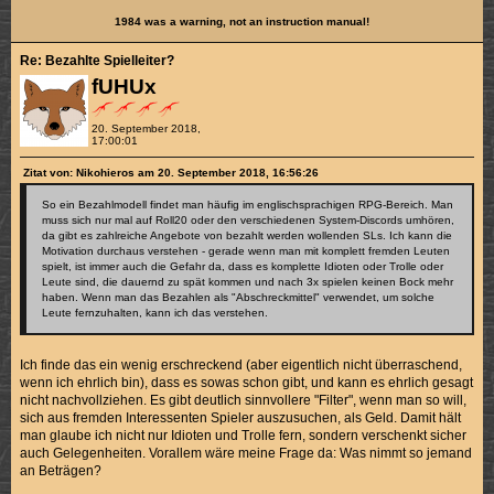
1984 was a warning, not an instruction manual!
Re: Bezahlte Spielleiter?
fUHUx
20. September 2018,
17:00:01
Zitat von: Nikohieros am 20. September 2018, 16:56:26
So ein Bezahlmodell findet man häufig im englischsprachigen RPG-Bereich. Man
muss sich nur mal auf Roll20 oder den verschiedenen System-Discords umhören,
da gibt es zahlreiche Angebote von bezahlt werden wollenden SLs. Ich kann die
Motivation durchaus verstehen - gerade wenn man mit komplett fremden Leuten
spielt, ist immer auch die Gefahr da, dass es komplette Idioten oder Trolle oder
Leute sind, die dauernd zu spät kommen und nach 3x spielen keinen Bock mehr
haben. Wenn man das Bezahlen als "Abschreckmittel" verwendet, um solche
Leute fernzuhalten, kann ich das verstehen.
Ich finde das ein wenig erschreckend (aber eigentlich nicht überraschend,
wenn ich ehrlich bin), dass es sowas schon gibt, und kann es ehrlich gesagt
nicht nachvollziehen. Es gibt deutlich sinnvollere "Filter", wenn man so will,
sich aus fremden Interessenten Spieler auszusuchen, als Geld. Damit hält
man glaube ich nicht nur Idioten und Trolle fern, sondern verschenkt sicher
auch Gelegenheiten. Vorallem wäre meine Frage da: Was nimmt so jemand
an Beträgen?