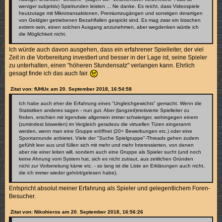
weniger subjektiv) Spielrunden leisten ... Ne danke. Es reicht, dass Videospiele
heutzutage mit Mikrotransaktionen, Premiumzugängen und sonstigen derartigen
von Geldgier getriebenen Bezahlfallen gespickt sind. Es mag zwar ein bisschen
extrem sein, einen solchen Ausgang anzunehmen, aber wegdenken würde ich
die Möglichkeit nicht.
Ich würde auch davon ausgehen, dass ein erfahrener Spielleiter, der viel
Zeit in die Vorbereitung investiert und besser in der Lage ist, seine Spieler
zu unterhalten, einen "höheren Stundensatz" verlangen kann. Ehrlich
gesagt finde ich das auch fair.
Zitat von: fUHUx am 20. September 2018, 16:54:58
Ich habe auch eher die Erfahrung eines "Ungleichgewichts" gemacht. Wenn die
Statistiken anderes sagen - nun gut. Aber (langzeit)motivierte Spielleiter zu
finden, erschien mir irgendwie allgemein immer schwieriger, wohingegen einem
(zumindest bisweilen) im Vergleich geradezu die virtuellen Türen eingerannt
werden, wenn man eine Gruppe eröffnet (20+ Bewerbungen etc.) oder eine
Spontanrunde anbietet. Viele der "Suche Spielgruppe"-Threads gehen zudem
gefühlt leer aus und füllen sich mit mehr und mehr Interessierten, von denen
aber nie einer leiten will, sondern auch eine Gruppe als Spieler sucht (und noch
keine Ahnung vom System hat, sich es nicht zutraut, aus zeitlichen Gründen
nicht zur Vorbereitung käme etc. - so lang ist die Liste an Erklärungen auch nicht,
die ich immer wieder gehört/gelesen habe).
Entspricht absolut meiner Erfahrung als Spieler und gelegentlichem Foren-
Besucher.
Zitat von: Nikohieros am 20. September 2018, 16:56:26