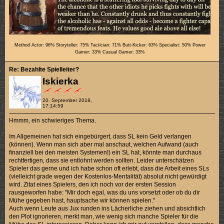
Method Actor: 96% Storyteller: 75% Tactician: 71% Butt-Kicker: 63% Specialist: 50% Power
Gamer: 33% Casual Gamer: 33%
Re: Bezahlte Spielleiter?
Iskierka
20. September 2018,
17:14:59
Hmmm, ein schwieriges Thema.
Im Allgemeinen hat sich eingebürgert, dass SL kein Geld verlangen
(können). Wenn man sich aber mal anschaut, welchen Aufwand (auch
finanziell bei den meisten Systemen!) ein SL hat, könnte man durchaus
rechtfertigen, dass sie entlohnt werden sollten. Leider unterschätzen
Spieler das gerne und ich habe schon oft erlebt, dass die Arbeit eines SLs
(vielleicht grade wegen der Kostenlos-Mentalität) absolut nicht gewürdigt
wird. Zitat eines Spielers, den ich noch vor der ersten Session
rausgeworfen habe: "Mir doch egal, was du uns vorsetzt oder ob du dir
Mühe gegeben hast, hauptsache wir können spielen."
Auch wenn Leute aus Jux runden ins Lächerliche ziehen und absichtlich
den Plot ignorieren, merkt man, wie wenig sich manche Spieler für die