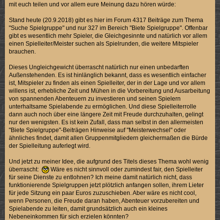
mit euch teilen und vor allem eure Meinung dazu hören würde:
Stand heute (20.9.2018) gibt es hier im Forum 4317 Beiträge zum Thema
"Suche Spielgruppe" und nur 327 im Bereich "Biete Spielgruppe". Offenbar
gibt es wesentlich mehr Spieler, die Gleichgesinnte und natürlich vor allem
einen Spielleiter/Meister suchen als Spielrunden, die weitere Mitspieler
brauchen.
Dieses Ungleichgewicht überrascht natürlich nur einen unbedarften
Außenstehenden. Es ist hinlänglich bekannt, dass es wesentlich einfacher
ist, Mitspieler zu finden als einen Spielleiter, der in der Lage und vor allem
willens ist, erhebliche Zeit und Mühen in die Vorbereitung und Ausarbeitung
von spannenden Abenteuern zu investieren und seinen Spielern
unterhaltsame Spielabende zu ermöglichen. Und diese Spielleiterrolle
dann auch noch über eine längere Zeit mit Freude durchzuhalten, gelingt
nur den wenigsten. Es ist kein Zufall, dass man selbst in den allermeisten
"Biete Spielgruppe"-Beiträgen Hinweise auf "Meisterwechsel" oder
ähnliches findet, damit allen Gruppenmitgliedern gleichermaßen die Bürde
der Spielleitung auferlegt wird.
Und jetzt zu meiner Idee, die aufgrund des Titels dieses Thema wohl wenig
überrascht:
Wäre es nicht sinnvoll oder zumindest fair, den Spielleiter
für seine Dienste zu entlohnen? Ich meine damit natürlich nicht, dass
funktionierende Spielgruppen jetzt plötzlich anfangen sollen, ihrem Lieter
für jede Sitzung ein paar Euros zuzuschieben. Aber wäre es nicht cool,
wenn Personen, die Freude daran haben, Abenteuer vorzubereiten und
Spielabende zu leiten, damit grundsätzlich auch ein kleines
Nebeneinkommen für sich erzielen könnten?