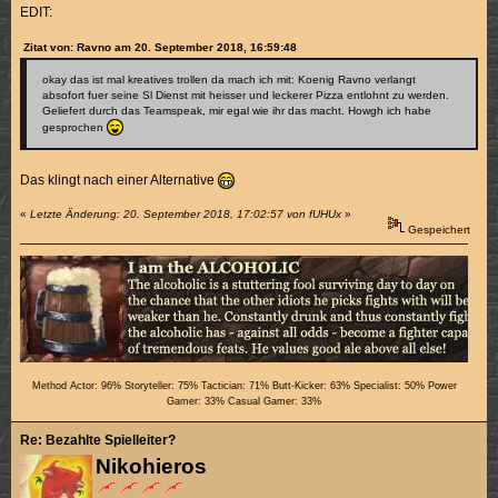
EDIT:
Zitat von: Ravno am 20. September 2018, 16:59:48
okay das ist mal kreatives trollen da mach ich mit: Koenig Ravno verlangt
absofort fuer seine Sl Dienst mit heisser und leckerer Pizza entlohnt zu werden.
Geliefert durch das Teamspeak, mir egal wie ihr das macht. Howgh ich habe
gesprochen
Das klingt nach einer Alternative
«
Letzte Änderung: 20. September 2018, 17:02:57 von fUHUx
»
Gespeichert
Method Actor: 96% Storyteller: 75% Tactician: 71% Butt-Kicker: 63% Specialist: 50% Power
Gamer: 33% Casual Gamer: 33%
Re: Bezahlte Spielleiter?
Nikohieros