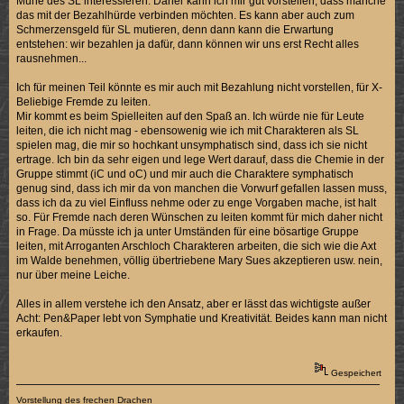
Mühe des SL interessieren. Daher kann ich mir gut vorstellen, dass manche
das mit der Bezahlhürde verbinden möchten. Es kann aber auch zum
Schmerzensgeld für SL mutieren, denn dann kann die Erwartung
entstehen: wir bezahlen ja dafür, dann können wir uns erst Recht alles
rausnehmen...
Ich für meinen Teil könnte es mir auch mit Bezahlung nicht vorstellen, für X-
Beliebige Fremde zu leiten.
Mir kommt es beim Spielleiten auf den Spaß an. Ich würde nie für Leute
leiten, die ich nicht mag - ebensowenig wie ich mit Charakteren als SL
spielen mag, die mir so hochkant unsymphatisch sind, dass ich sie nicht
ertrage. Ich bin da sehr eigen und lege Wert darauf, dass die Chemie in der
Gruppe stimmt (iC und oC) und mir auch die Charaktere symphatisch
genug sind, dass ich mir da von manchen die Vorwurf gefallen lassen muss,
dass ich da zu viel Einfluss nehme oder zu enge Vorgaben mache, ist halt
so. Für Fremde nach deren Wünschen zu leiten kommt für mich daher nicht
in Frage. Da müsste ich ja unter Umständen für eine bösartige Gruppe
leiten, mit Arroganten Arschloch Charakteren arbeiten, die sich wie die Axt
im Walde benehmen, völlig übertriebene Mary Sues akzeptieren usw. nein,
nur über meine Leiche.
Alles in allem verstehe ich den Ansatz, aber er lässt das wichtigste außer
Acht: Pen&Paper lebt von Symphatie und Kreativität. Beides kann man nicht
erkaufen.
Gespeichert
Vorstellung
des frechen Drachen