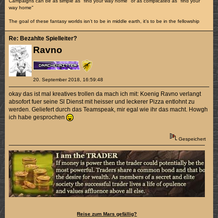
Campaigns can be as simple as "find your way home" or as complicated as "find your
way home"
The goal of these fantasy worlds isn’t to be in middle earth, it’s to be in the fellowship
Re: Bezahlte Spielleiter?
Ravno
20. September 2018, 16:59:48
okay das ist mal kreatives trollen da mach ich mit: Koenig Ravno verlangt
absofort fuer seine Sl Dienst mit heisser und leckerer Pizza entlohnt zu
werden. Geliefert durch das Teamspeak, mir egal wie ihr das macht. Howgh
ich habe gesprochen
Gespeichert
Reise zum Mars gefällig?