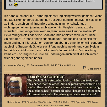
Das hat also nichts mit einem Ungleichgewicht von Angebot und Nachfrage zu
tun!
Ich habe auch eher die Erfahrung eines "Ungleichgewichts" gemacht. Wenn
die Statistiken anderes sagen - nun gut. Aber (langzeit)motivierte Spielleiter
zu finden, erschien mir irgendwie allgemein immer schwieriger,
wohingegen einem (zumindest bisweilen) im Vergleich geradezu die
virtuellen Türen eingerannt werden, wenn man eine Gruppe eröffnet (20+
Bewerbungen etc.) oder eine Spontanrunde anbietet. Viele der "Suche
Spielgruppe"-Threads gehen zudem gefühlt leer aus und füllen sich mit
mehr und mehr Interessierten, von denen aber nie einer leiten will, sondern
auch eine Gruppe als Spieler sucht (und noch keine Ahnung vom System
hat, sich es nicht zutraut, aus zeitlichen Gründen nicht zur Vorbereitung
käme etc. - so lang ist die Liste an Erklärungen auch nicht, die ich immer
wieder gehört/gelesen habe).
«
Letzte Änderung: 20. September 2018, 16:56:59 von fUHUx
»
Gespeichert
Method Actor: 96% Storyteller: 75% Tactician: 71% Butt-Kicker: 63% Specialist: 50% Power
Gamer: 33% Casual Gamer: 33%