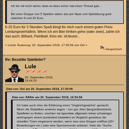
Ich bin mir recht sicher, dass es dazu schon mal einen Thread gab...
...
Bei einer Gruppe von 5 Spielern wären das pro Nase und Spielsitzung grob
zwischen 6 und 20 Euro.
6-20 Euro für 3 Stunden Spaß klingt für mich nach einem guten Preis-
Leistungsverhältnis. Wenn ich ein Bier trinken gehe (oder zwei), zahle ich
das auch; Billiard, Paintball, Kino etc. ist teurer...
«
Letzte Änderung: 20. September 2018, 17:36:06 von Oel
»
Gespeichert
Re: Bezahlte Spielleiter?
Lule
20. September 2018,
19:44:20
Zitat von: Oel am 20. September 2018, 17:30:06
Zitat von: fUHUx am 20. September 2018, 16:54:58
Ich habe auch eher die Erfahrung eines "Ungleichgewichts" gemacht.
Wenn die Statistiken anderes sagen - nun gut. Aber (langzeit)motivierte
Spielleiter zu finden, erschien mir irgendwie allgemein immer schwieriger,
wohingegen einem (zumindest bisweilen) im Vergleich geradezu die
virtuellen Türen eingerannt werden, wenn man eine Gruppe eröffnet (20+
Bewerbungen etc.) oder eine Spontanrunde anbietet. Viele der "Suche