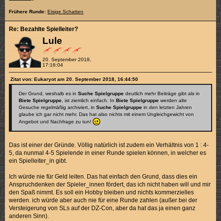
Frühere Runde:
Eisige Schatten
Re: Bezahlte Spielleiter?
Lule
20. September 2018,
17:16:04
Zitat von: Eukaryot am 20. September 2018, 16:44:50
Der Grund, weshalb es in
Suche Spielgruppe
deutlich mehr Beiträge gibt als in
Biete Spielgruppe
, ist ziemlich einfach. In
Biete Spielgruppe
werden alte
Gesuche regelmäßig archiviert, in
Suche Spielgruppe
in den letzten Jahren
glaube ich gar nicht mehr. Das hat also nichts mit einem Ungleichgewicht von
Angebot und Nachfrage zu tun!
Das ist einer der Gründe. Völlig natürlich ist zudem ein Verhältnis von 1 : 4-
5, da nunmal 4-5 Spielende in einer Runde spielen können, in welcher es
ein Spielleiter_in gibt.
Ich würde nie für Geld leiten. Das hat einfach den Grund, dass dies ein
Anspruchdenken der Spieler_innen fördert, das ich nicht haben will und mir
den Spaß nimmt. Es soll ein Hobby bleiben und nichts kommerzielles
werden. ich würde aber auch nie für eine Runde zahlen (außer bei der
Versteigerung von SLs auf der DZ-Con, aber da hat das ja einen ganz
anderen Sinn).