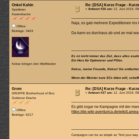
Onkel Kahin
Re: [DSA] Kurze Frage - Kurz
«
Antwort #26 am:
12. Juni 2019, 08
Spielleiter
Kaiserdrache
Naja, es gab mehrere Expeditionen ins
Offline
Beiträge: 3403
Da kann es durchaus ab und an mal wa
Es ist nicht immer das Ziel, dass alles exak
Ein Herz für Optimierer und PGler.
Kekse bringen den Weltfrieden
Kekse, meine Freunde, Kekse! Sie entfachen
Wenn der Meister eure SCs töten will, schaff
Grom
Re: [DSA] Kurze Frage - Kurz
«
Antwort #27 am:
12. Juni 2019, 08
GRUPPE Brotherhood of Boo
Goldener Drache
Es gibt zogar ne Kampagne mit der man 
Offline
https://de.wiki-aventurica.de/wiki/Lam
Beiträge: 6217
Campaigns can be as simple as "find your way