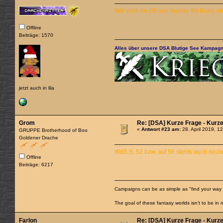
Wie wird die BE von meiner INI Basis 
Offline
Beiträge: 1570
Alles über unsere DSA Blutige See Kampagn
jetzt auch in lila
Grom
Re: [DSA] Kurze Frage - Kurz
«
Antwort #23 am:
28. April 2019, 1
GRUPPE Brotherhood of Boo
Goldener Drache
WdS S. 52 bzw. auf 56 stehts auch noc
Offline
Beiträge: 6217
Campaigns can be as simple as "find your way
The goal of these fantasy worlds isn’t to be in m
Farlon
Re: [DSA] Kurze Frage - Kurz