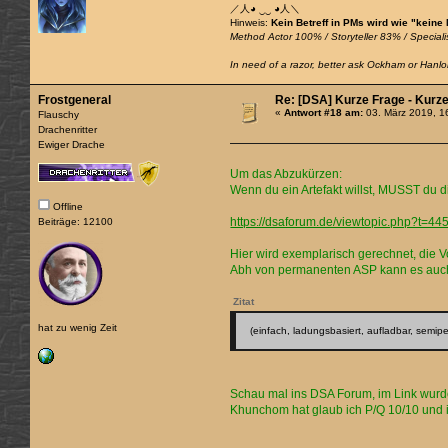
／人◕ ‿‿ ◕人＼
Hinweis:
Kein Betreff in PMs wird wie "keine
Method Actor 100% / Storyteller 83% / Specialis
In need of a razor, better ask Ockham or Hanlon
Frostgeneral
Re: [DSA] Kurze Frage - Kurz
«
Antwort #18 am:
03. März 2019, 1
Flauschy
Drachenritter
Ewiger Drache
Um das Abzukürzen:
Wenn du ein Artefakt willst, MUSST du
Offline
https://dsaforum.de/viewtopic.php?t=44
Beiträge: 12100
Hier wird exemplarisch gerechnet, die
Abh von permanenten ASP kann es auch 
Zitat
hat zu wenig Zeit
(einfach, ladungsbasiert, aufladbar, semi
Schau mal ins DSA Forum, im Link wurd
Khunchom hat glaub ich P/Q 10/10 und i