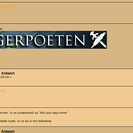
abgezogen?
e:
e Antwort
2:05:54 »
hmal
 home" or as complicated as "find your way home"
iddle earth, it’s to be in the fellowship
e Antwort