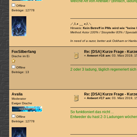
Welche Art von Artefakt? (einfach, ladun
Offline
Beiträge: 12778
／人◕ ‿‿ ◕人＼
Hinweis:
Kein Betreff in PMs wird wie "keine
Method Actor 100% / Storyteller 83% / Specialis
In need of a razor, better ask Ockham or Hanlon
FoxSilberfang
Re: [DSA] Kurze Frage - Kurz
«
Antwort #16 am:
03. März 2019, 1
Drache im Ei
Offline
2 oder 3 ladung, täglich regeneriert sich
Beiträge: 13
Avalia
Re: [DSA] Kurze Frage - Kurz
«
Antwort #17 am:
03. März 2019, 1
Moderator
Ewiger Drache
So funktioniert das nicht ...
Entweder du hast 2-3 Ladungen wöchentl
Offline
Beiträge: 12778