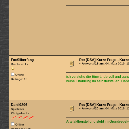
FoxSilberfang
Re: [DSA] Kurze Frage - Kurz
«
Antwort #19 am:
04. März 2019, 1
Drache im Ei
Offline
ich verstehe die Einwände voll und ganz
Beiträge: 13
keine Erfahrung im selbsterstellen. Dah
Danii0206
Re: [DSA] Kurze Frage - Kurz
«
Antwort #20 am:
04. März 2019, 1
Spielleiter
Königsdrache
Artefaktherstellung steht im Grundrege
Offline
Beiträge: 1376