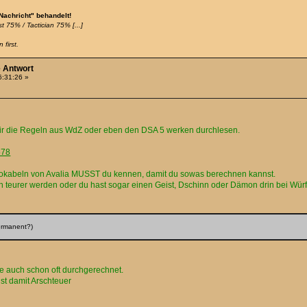
 Nachricht" behandelt!
t 75% / Tactician 75% [...]
 first.
e Antwort
6:31:26 »
 dir die Regeln aus WdZ oder eben den DSA 5 werken durchlesen.
578
 Vokabeln von Avalia MUSST du kennen, damit du sowas berechnen kannst.
teurer werden oder du hast sogar einen Geist, Dschinn oder Dämon drin bei Würf
permanent?)
e auch schon oft durchgerechnet.
st damit Arschteuer