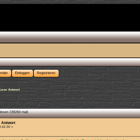
ender
Einloggen
Registrieren
Kurze Antwort
elesen 238260 mal)
e Antwort
8:42:30 »