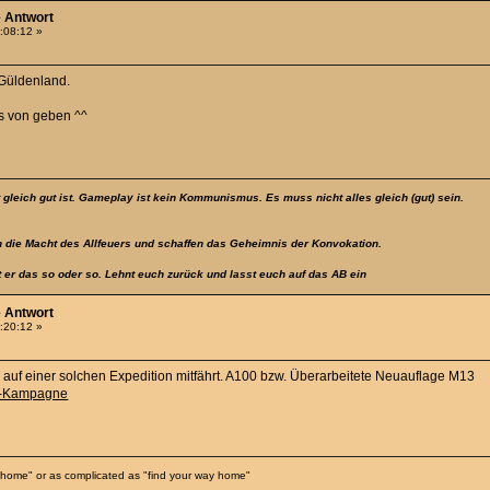
e Antwort
:08:12 »
 Güldenland.
s von geben ^^
t gleich gut ist. Gameplay ist kein Kommunismus. Es muss nicht alles gleich (gut) sein.
 die Macht des Allfeuers und schaffen das Geheimnis der Konvokation.
t er das so oder so. Lehnt euch zurück und lasst euch auf das AB ein
e Antwort
:20:12 »
auf einer solchen Expedition mitfährt. A100 bzw. Überarbeitete Neuauflage M13
ea-Kampagne
 home" or as complicated as "find your way home"