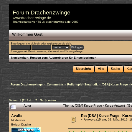
Forum Drachenzwinge
www.drachenzwinge.de
Teamspeakserver TS 3: drachenzwinge.de:9987
Willkommen
Gast
Bitte
loggen sie sich ein
oder
registrieren sie sich
.
Einloggen mit Benutzername, Passwort und Sitzungslänge
Neuigkeiten:
Runden zum Ausprobieren für EinsteigerInnen
Übersicht
Hilfe
Suche
Kal
Forum Drachenzwinge
>
Community
>
Rollenspiel-Smalltalk
>
[DSA] Kurze Frage - 
Seiten:
1
[
2
]
3
4
...
7
Nach unten
Autor
Thema: [DSA] Kurze Frage - Kurze Antwort (G
Avalia
Re: [DSA] Kurze Frage - Kurz
«
Antwort #15 am:
02. März 2019, 1
Moderator
Ewiger Drache