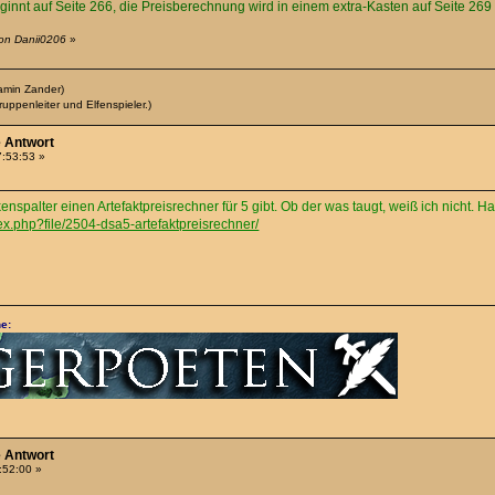
eginnt auf Seite 266, die Preisberechnung wird in einem extra-Kasten auf Seite 269 e
von Danii0206
»
amin Zander)
uppenleiter und Elfenspieler.)
e Antwort
7:53:53 »
spalter einen Artefaktpreisrechner für 5 gibt. Ob der was taugt, weiß ich nicht. Ha
dex.php?file/2504-dsa5-artefaktpreisrechner/
e:
e Antwort
1:52:00 »