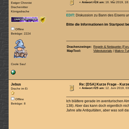
«
Antwort #24 am:
16. Mai 2019, 18
Ewiger Chronist
Drachenritter
Königsdrache
EDIT:
Diskussion zu Bann des Eisens un
Bitte die Informationen im Startpost 
Offline
Beiträge: 2224
Drachenzwinge:
Regeln & Netiquette (Fo
MapTool:
Videotutorials
|
Makro-Tut
Coole Sau!
Jebus
Re: [DSA] Kurze Frage - Kurz
«
Antwort #25 am:
12. Juni 2019, 03
Drache im Ei
Offline
Ich blättere gerade im aventurischen 
Beiträge: 8
138). Aber das kann doch eigentlich nic
Jahre alte Antiquitäten, aber was soll d