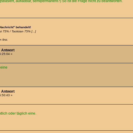
gsbasiert, aufladbar, semipermanent?) So ist die Frage nicht zu beantworten.
 Nachricht" behandelt!
t 75% / Tactician 75% [...]
 first.
e Antwort
5:25:04 »
 eine
e Antwort
5:50:43 »
ich oder täglich eine.