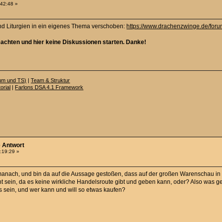
:42:48 »
d Liturgien in ein eigenes Thema verschoben:
https://www.drachenzwinge.de/for
beachten und hier keine Diskussionen starten. Danke!
rum und TS)
|
Team & Struktur
orial
|
Farlons DSA 4.1 Framework
e Antwort
:19:29 »
Almanach, und bin da auf die Aussage gestoßen, dass auf der großen Warenschau
ht sein, da es keine wirkliche Handelsroute gibt und geben kann, oder? Also was ge
as sein, und wer kann und will so etwas kaufen?