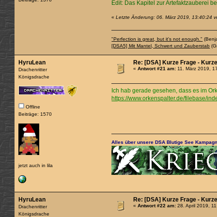
Edit: Das Kapitel zur Artefaktzauberei b
«
Letzte Änderung: 06. März 2019, 13:40:24 
"Perfection is great, but it's not enough."
(Benj
[DSA5] Mit Mantel, Schwert und Zauberstab
(Gr
HyruLean
Re: [DSA] Kurze Frage - Kurz
«
Antwort #21 am:
11. März 2019, 1
Drachenritter
Königsdrache
Ich hab gerade gesehen, dass es im Orken
https://www.orkenspalter.de/filebase/in
Offline
Beiträge: 1570
Alles über unsere DSA Blutige See Kampagn
jetzt auch in lila
HyruLean
Re: [DSA] Kurze Frage - Kurz
«
Antwort #22 am:
28. April 2019, 1
Drachenritter
Königsdrache