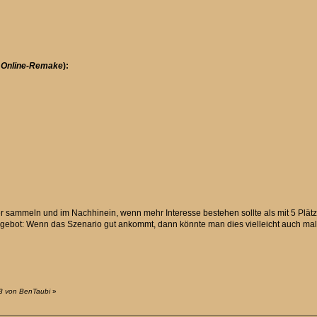
. Online-Remake
):
ier sammeln und im Nachhinein, wenn mehr Interesse bestehen sollte als mit 5 Plä
ngebot: Wenn das Szenario gut ankommt, dann könnte man dies vielleicht auch mal 
33 von BenTaubi
»