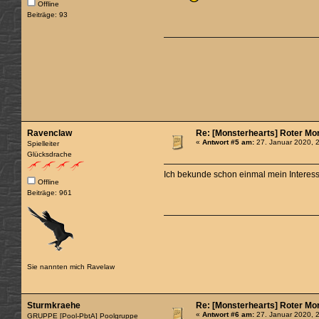
Offline
Beiträge: 93
Ravenclaw
Re: [Monsterhearts] Roter Mo
«
Antwort #5 am:
27. Januar 2020, 
Spielleiter
Glücksdrache
Ich bekunde schon einmal mein Interess
Offline
Beiträge: 961
Sie nannten mich Ravelaw
Sturmkraehe
Re: [Monsterhearts] Roter Mo
«
Antwort #6 am:
27. Januar 2020, 
GRUPPE [Pool-PbtA] Poolgruppe