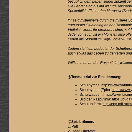
bezüglich dem Leben seiner zukünftigen
Die Lehrer sind bis auf wenige Ausnahme
Spektabilität Ekatherina Morosow (Stu
Ihr seid mittlerweile durch die mittler
euer erster Studientag an der Rasputin
Vielleicht kennt ihr einander schon, se
Jeder von euch ist ein Monster, also off
Leben als Student im High-Society-Elit
Zudem steht ein bedeutender Schulbesuch
auch etwas das Leben zu genießen und
Willkommen an der 'Rasputinia', willko
@Tonmaterial zur Einstimmung:
Schulhymne:
https://www.yout
Schulhymne (Epic):
https://www
Schulwappen:
https://www.taco
Bild der Rasputinia:
https://buda
Schuluniform:
http://eng.mil.ru
@Spieler/Innen:
1. Patti
2. Dead Operator