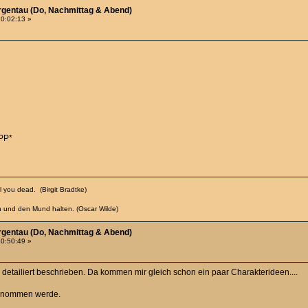
rgentau (Do, Nachmittag & Abend)
20:02:13 »
PP*
 you dead. (Birgit Bradtke)
n und den Mund halten. (Oscar Wilde)
rgentau (Do, Nachmittag & Abend)
20:50:49 »
h detailiert beschrieben. Da kommen mir gleich schon ein paar Charakterideen....
ngenommen werde.