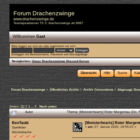
Forum Drachenzwinge
www.drachenzwinge.de
Teamspeakserver TS 3: drachenzwinge.de:9987
Willkommen
Gast
Bitte
loggen sie sich ein
oder
registrieren sie sich
.
Einloggen mit Benutzername, Passwort und Sitzungslänge
Neuigkeiten:
Unser Drachenzwinge Discord-Server
Übersicht
Hilfe
Suche
Kal
Forum Drachenzwinge
>
Öffentliches Archiv
>
Archiv Conventions
>
Abgesagt: Dra
Seiten: [
1
]
2
3
...
5
Nach unten
Autor
Thema: [Monsterhearts] Roter Morgentau (Do, 
BenTaubi
[Monsterhearts] Roter Morgent
«
am:
27. Januar 2020, 19:55:22 »
Spielleiter
Glücksdrache