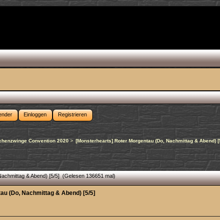
ender
Einloggen
Registrieren
chenzwinge Convention 2020
>
[Monsterhearts] Roter Morgentau (Do, Nachmittag & Abend) [
Nachmittag & Abend) [5/5] (Gelesen 136651 mal)
au (Do, Nachmittag & Abend) [5/5]