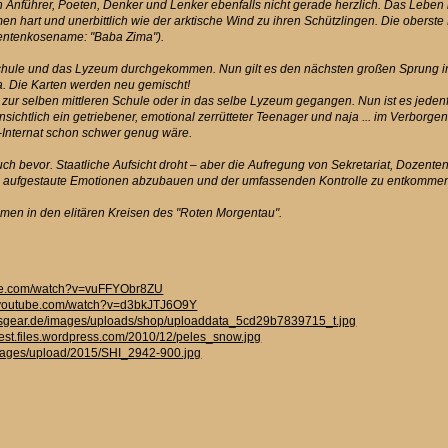
 Anführer, Poeten, Denker und Lenker ebenfalls nicht gerade herzlich. Das Leben 
n hart und unerbittlich wie der arktische Wind zu ihren Schützlingen. Die oberste
dentenkosename: "Baba Zima").
e Schule und das Lyzeum durchgekommen. Nun gilt es den nächsten großen Sprung in e
ia. Die Karten werden neu gemischt!
id zur selben mittleren Schule oder in das selbe Lyzeum gegangen. Nun ist es jede
ensichtlich ein getriebener, emotional zerrütteter Teenager und naja ... im Verborg
e-Internat schon schwer genug wäre.
 bevor. Staatliche Aufsicht droht – aber die Aufregung von Sekretariat, Dozenten
 aufgestaute Emotionen abzubauen und der umfassenden Kontrolle zu entkomme
mmen in den elitären Kreisen des "Roten Morgentau".
ube.com/watch?v=vuFFYObr8ZU
.youtube.com/watch?v=d3bkJTJ6O9Y
psgear.de/images/uploads/shop/uploaddata_5cd29b7839715_t.jpg
fest.files.wordpress.com/2010/12/peles_snow.jpg
/images/upload/2015/SHI_2942-900.jpg