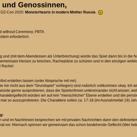
n und Genossinnen,
ie DZ-Con 2020:
Monsterhearts in modern Mother Russia
.
ed without Ceremony; PBTA.
stem erforderlich.
 und (mit dem Abendessen als Unterbrechung) würde das Spiel dann bis in die N
gemeinsam Herzen zu brechen, Rachepläne zu schüren und in den einzigen wirkli
d Rache!
bst erstellen lassen (unter Absprache mit mir).
ie mir nicht aus dem "Grundspiel" vorliegen) sind natürlich vollkommen okay. Ich 
 würde gerne ausprobieren, dass die Spieler/Innen untereinander nicht wissen, wel
haraktergeflecht würden wir auf rein "menschlicher" Ebene erstellen und die pers
mal so auszuprobieren. Die Charaktere sollen ca. 17-18 (im Ausnahmefall 19) Jahre 
g:
en und im Nachhinein besprechen wir mit privaten Nachrichten dann den definierte
Chat vor. Hiernach spinnen wir gemeinsam das schon bestehende Geflecht (Wer lieb