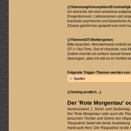
@Stimmung/Atmosphäre/Ernsthaftigke
Ich wünsche mir eine emotional aufgela
Drogenkonsum. Liebesszenen und angede
brachiale psychische und körperliche 
(Drama gehört hier gespielt und nicht n
@Themen/OT-Wohlergehen:
Bitte beachten: Monsterhearts enthält a
OT (= Out-Time, Out-of-character, real-l
Zudem möchte ich einfach darauf hinwei
überzogen, aber ich will es im Vorfeld 
Folgende Trigger-Themen werden von 
Spoiler
@Setting (endlich ...)
Der 'Rote Morgentau' od
Nordrussland, 1. Schul- und Studientag
Der 'Rote Morgentau' oder auch die 'Ra
besuchen Töchter und Söhne von Oligarc
'Rasputinia' bietet die beste Ausbildun
Hand aufs Herz: Die 'Rasputinia' ist die