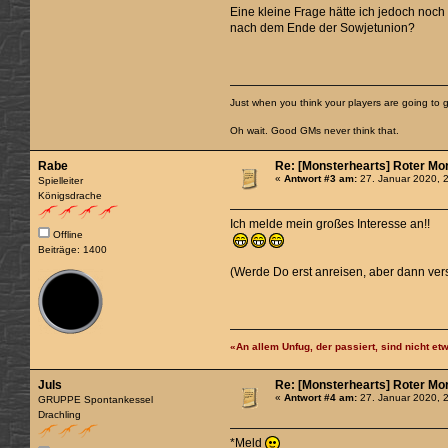
Eine kleine Frage hätte ich jedoch noch 
nach dem Ende der Sowjetunion?
Just when you think your players are going to g
Oh wait. Good GMs never think that.
Rabe
Re: [Monsterhearts] Roter Mo
«
Antwort #3 am:
27. Januar 2020, 
Spielleiter
Königsdrache
Ich melde mein großes Interesse an!!
Offline
Beiträge: 1400
(Werde Do erst anreisen, aber dann ver
«An allem Unfug, der passiert, sind nicht etw
Juls
Re: [Monsterhearts] Roter Mo
«
Antwort #4 am:
27. Januar 2020, 
GRUPPE Spontankessel
Drachling
*Meld