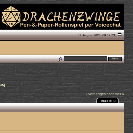
07. August 2026, 09:32:23
5/5]
« vorheriges
nächstes »
DRUCKEN