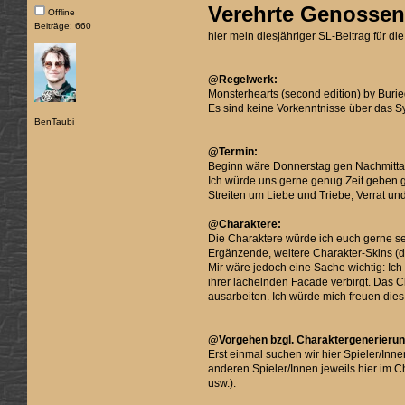
Verehrte Genosse
Offline
Beiträge: 660
hier mein diesjähriger SL-Beitrag für d
@Regelwerk:
Monsterhearts (second edition) by Buri
Es sind keine Vorkenntnisse über das Sy
BenTaubi
@Termin:
Beginn wäre Donnerstag gen Nachmittag
Ich würde uns gerne genug Zeit geben 
Streiten um Liebe und Triebe, Verrat un
@Charaktere:
Die Charaktere würde ich euch gerne sel
Ergänzende, weitere Charakter-Skins (d
Mir wäre jedoch eine Sache wichtig: Ich
ihrer lächelnden Facade verbirgt. Das C
ausarbeiten. Ich würde mich freuen dies 
@Vorgehen bzgl. Charaktergenerierun
Erst einmal suchen wir hier Spieler/Inn
anderen Spieler/Innen jeweils hier im 
usw.).