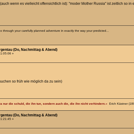
(auch wenn es vielleicht offensichtlich ist): "moder Mother Russia" ist zeitlich so 
o through your carefully planned adventure in exactly the way your predicted...
rgentau (Do, Nachmittag & Abend)
21:05:06 »
suchen so früh wie möglich da zu sein)
a nur die schuld, die ihn tun, sondern auch die, die ihn nicht verhindern.»
Erich Kästner (18
rgentau (Do, Nachmittag & Abend)
21:21:45 »