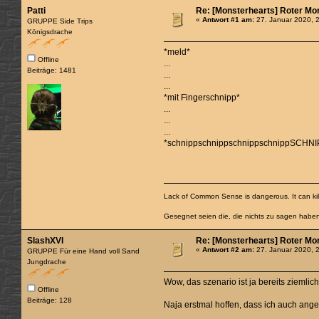
Patti
Re: [Monsterhearts] Roter Mo
«
Antwort #1 am:
27. Januar 2020, 
GRUPPE Side Trips
Königsdrache
*meld*
Offline
...
Beiträge: 1481
...
...
*mit Fingerschnipp*
...
...
...
*schnippschnippschnippschnippSCHNI
Lack of Common Sense is dangerous. It can kill
Gesegnet seien die, die nichts zu sagen habe
SlashXVI
Re: [Monsterhearts] Roter Mo
«
Antwort #2 am:
27. Januar 2020, 
GRUPPE Für eine Hand voll Sand
Jungdrache
Wow, das szenario ist ja bereits ziemlic
Offline
Beiträge: 128
Naja erstmal hoffen, dass ich auch a