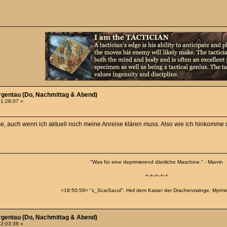
rgentau (Do, Nachmittag & Abend)
21:28:07 »
e, auch wenn ich aktuell noch meine Anreise klären muss. Also wie ich hinkomme 
"Was für eine deprimierend dämliche Maschine." - Marvin
*~*~*~*~*
<18:50:59> "z_ScarSacul": Heil dem Kaiser der Drachenzwinge, Myrmina
rgentau (Do, Nachmittag & Abend)
22:03:38 »