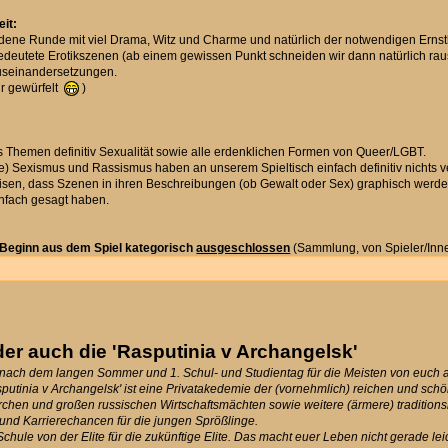
it:
dene Runde mit viel Drama, Witz und Charme und natürlich der notwendigen Ernstha
utete Erotikszenen (ab einem gewissen Punkt schneiden wir dann natürlich raus,
Auseinandersetzungen.
ur gewürfelt
)
ls Themen definitiv Sexualität sowie alle erdenklichen Formen von Queer/LGBT.
ife) Sexismus und Rassismus haben an unserem Spieltisch einfach definitiv nichts v
sen, dass Szenen in ihren Beschreibungen (ob Gewalt oder Sex) graphisch werden
einfach gesagt haben.
Beginn aus dem Spiel kategorisch
ausgeschlossen
(Sammlung, von Spieler/Inn
er auch die 'Rasputinia v Archangelsk'
 nach dem langen Sommer und 1. Schul- und Studientag für die Meisten von euch an
sputinia v Archangelsk' ist eine Privatakedemie der (vornehmlich) reichen und sc
hen und großen russischen Wirtschaftsmächten sowie weitere (ärmere) traditionsre
g und Karrierechancen für die jungen Sprößlinge.
 Schule von der Elite für die zukünftige Elite. Das macht euer Leben nicht gerade le