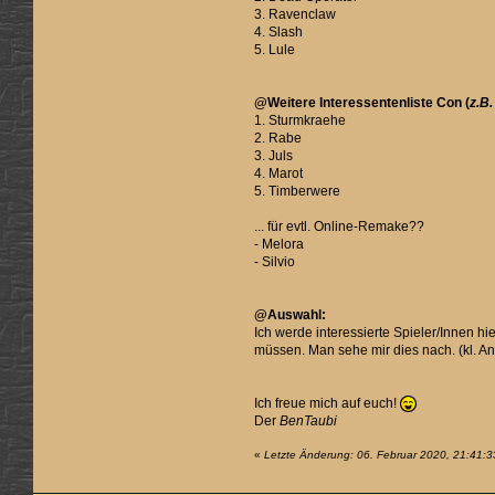
3. Ravenclaw
4. Slash
5. Lule
@Weitere Interessentenliste Con (
z.B
1. Sturmkraehe
2. Rabe
3. Juls
4. Marot
5. Timberwere
... für evtl. Online-Remake??
- Melora
- Silvio
@Auswahl:
Ich werde interessierte Spieler/Innen h
müssen. Man sehe mir dies nach. (kl. A
Ich freue mich auf euch!
Der
BenTaubi
«
Letzte Änderung: 06. Februar 2020, 21:41: