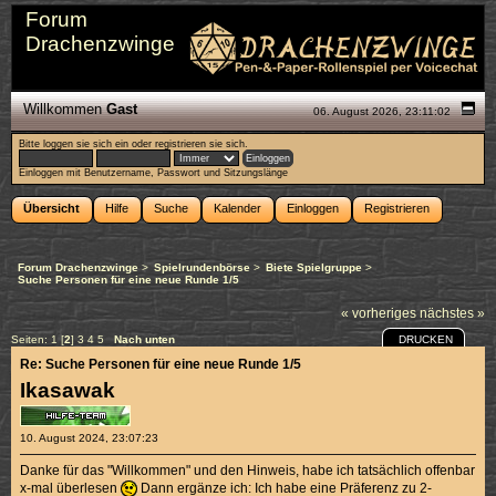
Forum
Drachenzwinge
Willkommen
Gast
06. August 2026, 23:11:02
Bitte
loggen sie sich ein
oder
registrieren sie sich
.
Einloggen mit Benutzername, Passwort und Sitzungslänge
Übersicht
Hilfe
Suche
Kalender
Einloggen
Registrieren
Forum Drachenzwinge
>
Spielrundenbörse
>
Biete Spielgruppe
>
Suche Personen für eine neue Runde 1/5
« vorheriges
nächstes »
DRUCKEN
Seiten:
1
[
2
]
3
4
5
Nach unten
Re: Suche Personen für eine neue Runde 1/5
Ikasawak
10. August 2024, 23:07:23
Danke für das "Willkommen" und den Hinweis, habe ich tatsächlich offenbar
x-mal überlesen
Dann ergänze ich: Ich habe eine Präferenz zu 2-