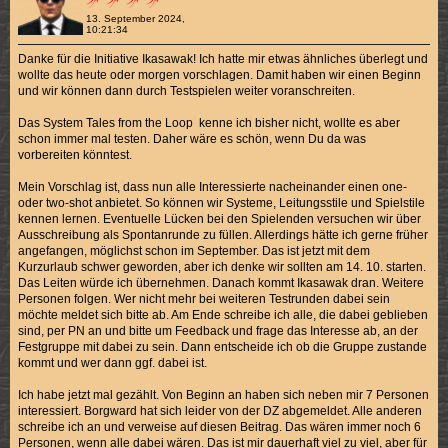
13. September 2024,
10:21:34
Danke für die Initiative Ikasawak! Ich hatte mir etwas ähnliches überlegt und
wollte das heute oder morgen vorschlagen. Damit haben wir einen Beginn
und wir können dann durch Testspielen weiter voranschreiten.
Das System Tales from the Loop kenne ich bisher nicht, wollte es aber
schon immer mal testen. Daher wäre es schön, wenn Du da was
vorbereiten könntest.
Mein Vorschlag ist, dass nun alle Interessierte nacheinander einen one-
oder two-shot anbietet. So können wir Systeme, Leitungsstile und Spielstile
kennen lernen. Eventuelle Lücken bei den Spielenden versuchen wir über
Ausschreibung als Spontanrunde zu füllen. Allerdings hätte ich gerne früher
angefangen, möglichst schon im September. Das ist jetzt mit dem
Kurzurlaub schwer geworden, aber ich denke wir sollten am 14. 10. starten.
Das Leiten würde ich übernehmen. Danach kommt Ikasawak dran. Weitere
Personen folgen. Wer nicht mehr bei weiteren Testrunden dabei sein
möchte meldet sich bitte ab. Am Ende schreibe ich alle, die dabei geblieben
sind, per PN an und bitte um Feedback und frage das Interesse ab, an der
Festgruppe mit dabei zu sein. Dann entscheide ich ob die Gruppe zustande
kommt und wer dann ggf. dabei ist.
Ich habe jetzt mal gezählt. Von Beginn an haben sich neben mir 7 Personen
interessiert. Borgward hat sich leider von der DZ abgemeldet. Alle anderen
schreibe ich an und verweise auf diesen Beitrag. Das wären immer noch 6
Personen, wenn alle dabei wären. Das ist mir dauerhaft viel zu viel, aber für