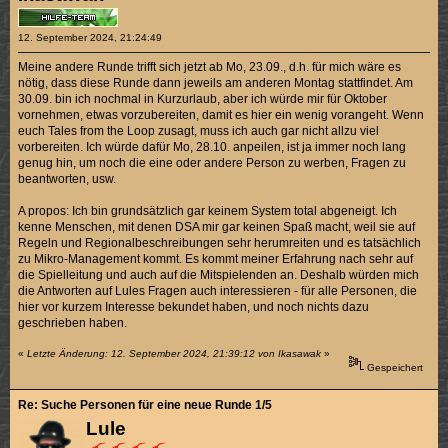
12. September 2024, 21:24:49
Meine andere Runde trifft sich jetzt ab Mo, 23.09., d.h. für mich wäre es
nötig, dass diese Runde dann jeweils am anderen Montag stattfindet. Am
30.09. bin ich nochmal in Kurzurlaub, aber ich würde mir für Oktober
vornehmen, etwas vorzubereiten, damit es hier ein wenig vorangeht. Wenn
euch Tales from the Loop zusagt, muss ich auch gar nicht allzu viel
vorbereiten. Ich würde dafür Mo, 28.10. anpeilen, ist ja immer noch lang
genug hin, um noch die eine oder andere Person zu werben, Fragen zu
beantworten, usw.
A propos: Ich bin grundsätzlich gar keinem System total abgeneigt. Ich
kenne Menschen, mit denen DSA mir gar keinen Spaß macht, weil sie auf
Regeln und Regionalbeschreibungen sehr herumreiten und es tatsächlich
zu Mikro-Management kommt. Es kommt meiner Erfahrung nach sehr auf
die Spielleitung und auch auf die Mitspielenden an. Deshalb würden mich
die Antworten auf Lules Fragen auch interessieren - für alle Personen, die
hier vor kurzem Interesse bekundet haben, und noch nichts dazu
geschrieben haben.
«
Letzte Änderung: 12. September 2024, 21:39:12 von Ikasawak
»
Gespeichert
Re: Suche Personen für eine neue Runde 1/5
Lule