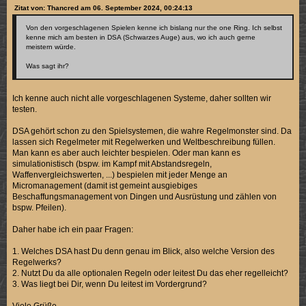
Zitat von: Thancred am 06. September 2024, 00:24:13
Von den vorgeschlagenen Spielen kenne ich bislang nur the one Ring. Ich selbst
kenne mich am besten in DSA (Schwarzes Auge) aus, wo ich auch gerne
meistern würde.
Was sagt ihr?
Ich kenne auch nicht alle vorgeschlagenen Systeme, daher sollten wir
testen.
DSA gehört schon zu den Spielsystemen, die wahre Regelmonster sind. Da
lassen sich Regelmeter mit Regelwerken und Weltbeschreibung füllen.
Man kann es aber auch leichter bespielen. Oder man kann es
simulationistisch (bspw. im Kampf mit Abstandsregeln,
Waffenvergleichswerten, ...) bespielen mit jeder Menge an
Micromanagement (damit ist gemeint ausgiebiges
Beschaffungsmanagement von Dingen und Ausrüstung und zählen von
bspw. Pfeilen).
Daher habe ich ein paar Fragen:
1. Welches DSA hast Du denn genau im Blick, also welche Version des
Regelwerks?
2. Nutzt Du da alle optionalen Regeln oder leitest Du das eher regelleicht?
3. Was liegt bei Dir, wenn Du leitest im Vordergrund?