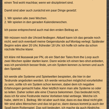
einen Test wohl machbar, wenn wir diszipliniert sind.
Damit sind aber auch zunächst ein paar Dinge gesetzt:
1. Wir spielen alle zwei Wochen.
2. Wir spielen in den geraden Kalenderwochen.
Ich passe entsprechend auch mal den ersten Beitrag an.
Wir müssen noch die Uhrzeit festlegen. Aktuell kann ich das gerade noch
nicht, weil sich eventuell meine Geigenstunde auf Montag verlegt. Spätester
Beginn wäre aber 20 Uhr, frühester 18 Uhr. Ich hoffe ich sehe da schon
nächste Woche klarer.
Ich kläre mit Ikasawak per PN, ob ein Start der Tales from the Loop auch
zwei Wochen später starten kann. Dann würde ich einen two-shot anbieten,
was ich persönlich besser finde, um ein System kennen zu lernen und auch
den Spielstil.
Ich werde alle Systeme und Spielwelten bespielen, die hier in der
Testrunde angeboten werden. Ich werde versuchen möglichst vorurteilsfrei
zu sein, sollte ich ein System schon kennen, dabei dem ich negative
Erfahrungen gemacht habe. Aber letztlich kann man alle Systeme so oder
so leiten. Daher sollen alle eine Chance bekommen. Das bedeutet nicht,
dass ich für eine Festrunde meine Vorlieben total verbiege. Welche ich
habe, steht im 1. Beitrag. Mir ist aber auch klar, dass es das Ideal nicht gibt.
Wir sind alles Menschen und das ist gut so, dann daraus kommt ja auch der
Spaß beim Rollenspiel. Das soll bedeuten, ich mache da auch Abstriche,