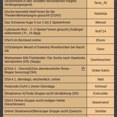
Deutschland in den Schatten mit einfachen Regeln
Tanis_45
(Anfängergeeignet)
(Suche beendet) Held*innen für die
Nadzieja
Theaterritterkampagne gesucht! (DSA5)
Das Schwarze Auge 5 nur 1 bis 2 SpielerInnen
Wenzel
Cyberpunk Red – 2–3 Spieler*innen gesucht | Anfänger
flo8714
willkommen | Fr., 14‑tägig
DSA 5 im Bornland online
Ebuss
V20(Vampire Would of Darknes) Riverbrocken bei Nacht
Fjanz
5/6
Warhammer 40K Freihändler: Die Suche nach Haarlocks
DasHexxchen
Vermächtnis (5/5) (Stopp)
[DSA4.1 - Discord] Eine abenteuerliche Reise -
Onkel Kahin
Magier bevorzugt (3/4)
DSA 4.1, dienstags, wöchentlich, online
Vadi
Festrunde DsA4.1 immer Dienstags
Achmud
[Shadowrun 4] Feste Gruppe sucht Verstärkung (3/5)
Evilcookie
DSA 5 Online Gruppe sucht mutigen Helde
blauersand
(Geschlossen)
Online Shadowrun/Otherscape Gruppe sucht Zuwachs
Serbitar