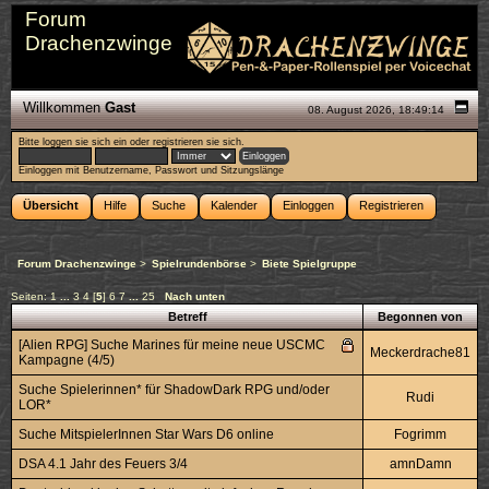
Forum
Drachenzwinge
Willkommen
Gast
08. August 2026, 18:49:14
Bitte
loggen sie sich ein
oder
registrieren sie sich
.
Einloggen mit Benutzername, Passwort und Sitzungslänge
Übersicht
Hilfe
Suche
Kalender
Einloggen
Registrieren
Forum Drachenzwinge
>
Spielrundenbörse
>
Biete Spielgruppe
Seiten:
1
...
3
4
[
5
]
6
7
...
25
Nach unten
Betreff
Begonnen von
[Alien RPG] Suche Marines für meine neue USCMC
Meckerdrache81
Kampagne (4/5)
Suche Spielerinnen* für ShadowDark RPG und/oder
Rudi
LOR*
Suche MitspielerInnen Star Wars D6 online
Fogrimm
DSA 4.1 Jahr des Feuers 3/4
amnDamn