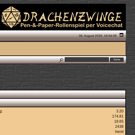
06. August 2026, 16:04:09
g:
3.20
174.81
18.65
2438
hend