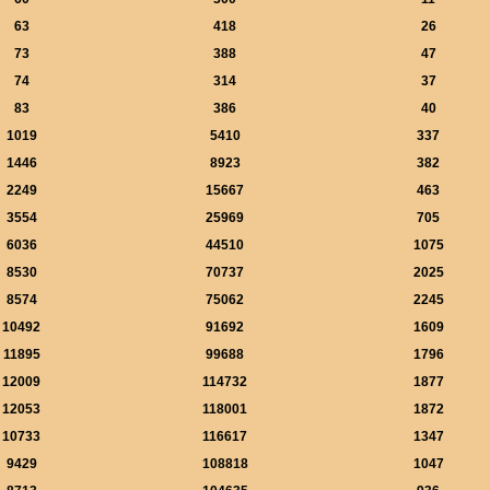
63
418
26
73
388
47
74
314
37
83
386
40
1019
5410
337
1446
8923
382
2249
15667
463
3554
25969
705
6036
44510
1075
8530
70737
2025
8574
75062
2245
10492
91692
1609
11895
99688
1796
12009
114732
1877
12053
118001
1872
10733
116617
1347
9429
108818
1047