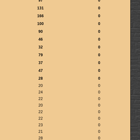
97
0
131
0
166
0
100
0
90
0
46
0
32
0
79
0
37
0
47
0
28
0
20
0
24
0
22
0
20
0
22
0
22
0
23
0
21
0
28
0