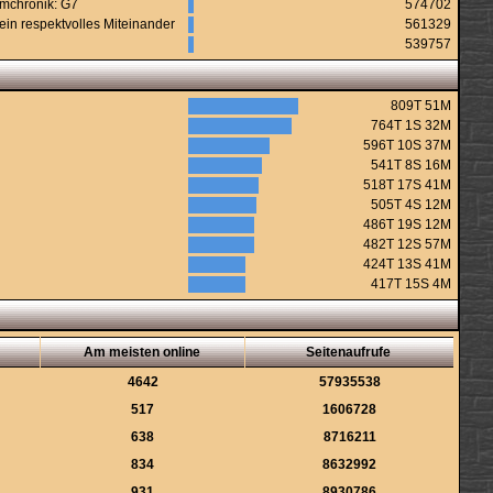
urmchronik: G7
574702
ein respektvolles Miteinander
561329
539757
809T 51M
764T 1S 32M
596T 10S 37M
541T 8S 16M
518T 17S 41M
505T 4S 12M
486T 19S 12M
482T 12S 57M
424T 13S 41M
417T 15S 4M
Am meisten online
Seitenaufrufe
4642
57935538
517
1606728
638
8716211
834
8632992
931
8930786