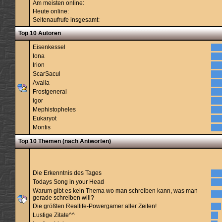
Am meisten online:
Heute online:
Seitenaufrufe insgesamt:
Top 10 Autoren
Eisenkessel
Iona
Irion
ScarSacul
Avalia
Frostgeneral
igor
Mephistopheles
Eukaryot
Montis
Top 10 Themen (nach Antworten)
Die Erkenntnis des Tages
Todays Song in your Head
Warum gibt es kein Thema wo man schreiben kann, was man
gerade schreiben will?
Die größten Reallife-Powergamer aller Zeiten!
Lustige Zitate^^