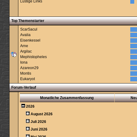
Lustige Links
Top Themenstarter
ScarSacul
Avalia
Eisenkessel
Arne
Argilac
Mephistopheles
Iona
Azareon29
Montis
Eukaryot
Forum-Verlauf
Monatliche Zusammenfassung
Ne
2026
August 2026
Juli 2026
Juni 2026
Mai 2026