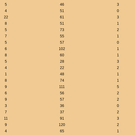
5
46
3
4
51
0
22
61
3
8
51
1
5
73
2
7
55
1
5
57
0
6
102
1
8
60
1
5
28
3
4
22
2
1
48
1
8
74
1
9
111
5
6
56
2
9
57
2
3
36
0
7
37
2
11
91
3
9
120
2
4
65
1