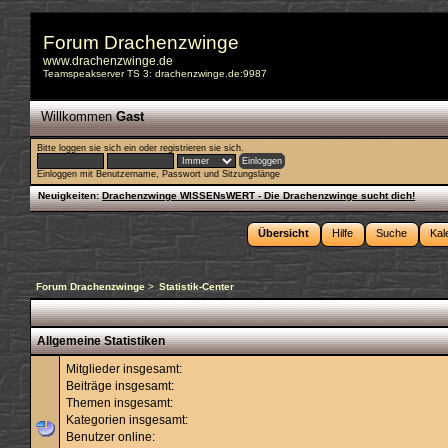
Forum Drachenzwinge
www.drachenzwinge.de
Teamspeakserver TS 3: drachenzwinge.de:9987
Willkommen
Gast
Bitte
loggen sie sich ein
oder
registrieren sie sich
.
Einloggen mit Benutzername, Passwort und Sitzungslänge
Neuigkeiten:
Drachenzwinge WISSENsWERT - Die Drachenzwinge sucht dich!
Übersicht
Hilfe
Suche
Kal
Forum Drachenzwinge
>
Statistik-Center
Allgemeine Statistiken
Mitglieder insgesamt:
Beiträge insgesamt:
Themen insgesamt:
Kategorien insgesamt:
Benutzer online: