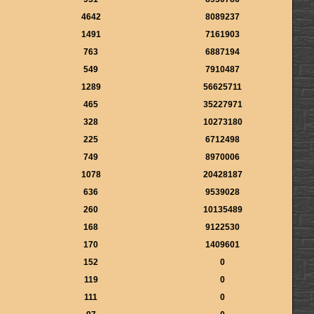
4642
8089237
1491
7161903
763
6887194
549
7910487
1289
56625711
465
35227971
328
10273180
225
6712498
749
8970006
1078
20428187
636
9539028
260
10135489
168
9122530
170
1409601
152
0
119
0
111
0