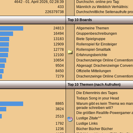
4642 - 01. April 2026, 02:28:39
Durchschn. online pro Tag:
433
Männlich zu Weiblich Verhältnis:
226379738
Durchschnittliche Seitenaufrufe pro
Top 10 Boards
24813
Allgemeine Themen
16494
Gruppenbeschreibungen
13183
Biete Spielgruppe
12909
Rollenspiel für Einsteiger
12778
Rollenspiel-Smalltalk
12100
Erfahrungsberichte
10654
Drachenzwinge Online Conventio
9504
Abgesagt: Drachenzwinge Conven
8450
Offizielle Mitteilungen
7279
Drachenzwinge Online Conventio
Top 10 Themen (nach Aufrufen)
Die Erkenntnis des Tages
Todays Song in your Head
8865
Warum gibt es kein Thema wo man
gerade schreiben will?
3824
Die größten Reallife-Powergamer al
2510
Lustige Zitate^^
1792
Lustige Links
1236
Bücher Bücher Bücher