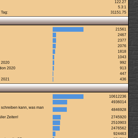
122.27
5.3:1
 Tag:
31151.75
21561
2467
2377
2076
1818
1043
n 2020
992
tion 2020
913
447
n 2021
436
10612236
4936014
 schreiben kann, was man
4846928
ler Zeiten!
2745920
2510903
2476562
924463