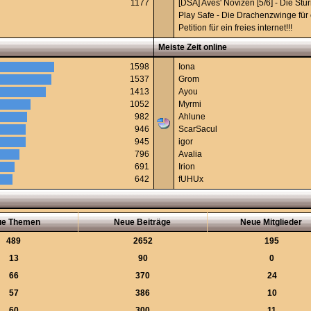
1177
[DSA] Aves' Novizen [5/6] - Die St
Play Safe - Die Drachenzwinge für 
Petition für ein freies internet!!!
Meiste Zeit online
1598
Iona
1537
Grom
1413
Ayou
1052
Myrmi
982
Ahlune
946
ScarSacul
945
igor
796
Avalia
691
Irion
642
fUHUx
ue Themen
Neue Beiträge
Neue Mitglieder
489
2652
195
13
90
0
66
370
24
57
386
10
60
300
11