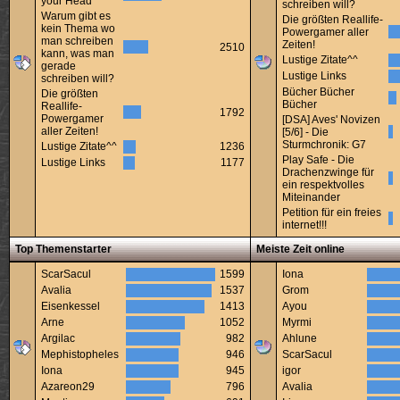
your Head
schreiben will?
Warum gibt es
Die größten Reallife-
kein Thema wo
Powergamer aller
man schreiben
Zeiten!
2510
kann, was man
Lustige Zitate^^
gerade
Lustige Links
schreiben will?
Bücher Bücher
Die größten
Bücher
Reallife-
1792
Powergamer
[DSA] Aves' Novizen
aller Zeiten!
[5/6] - Die
Sturmchronik: G7
Lustige Zitate^^
1236
Play Safe - Die
Lustige Links
1177
Drachenzwinge für
ein respektvolles
Miteinander
Petition für ein freies
internet!!!
Top Themenstarter
Meiste Zeit online
ScarSacul
1599
Iona
Avalia
1537
Grom
Eisenkessel
1413
Ayou
Arne
1052
Myrmi
Argilac
982
Ahlune
Mephistopheles
946
ScarSacul
Iona
945
igor
Azareon29
796
Avalia