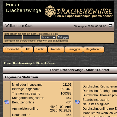
Forum
Drachenzwinge
Willkommen
Gast
08. August 2026, 00:32:08
Bitte
loggen sie sich ein
oder
registrieren sie sich
.
Einloggen mit Benutzername, Passwort und Sitzungslänge
Übersicht
Hilfe
Suche
Kalender
Einloggen
Registrieren
Forum Drachenzwinge
>
Statistik-Center
Forum Drachenzwinge - Statistik-Center
Allgemeine Statistiken
Mitglieder insgesamt:
11101
Durchschn. Registrierun
Beiträge insgesamt:
991343
Durchschn. Beiträge pro
Themen insgesamt:
100383
Durchschn. Themen pro
Kategorien insgesamt:
447
Boards insgesamt:
Benutzer online:
434
Neuestes Mitglied:
4642 - 01. April
Am meisten online:
Durchschn. online pro T
2026, 02:28:39
Männlich zu Weiblich Ver
Heute online:
444