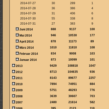
2014-07-27
30
289
1
2014-07-28
36
386
4
2014-07-29
31
406
6
2014-07-30
55
338
8
2014-07-31
27
383
9
888
9137
100
Juni 2014
946
10530
177
Mai 2014
878
11173
89
April 2014
1010
11810
108
März 2014
834
9008
103
Februar 2014
873
10099
101
Januar 2014
9429
108818
1047
2013
8713
104635
936
2012
8143
89677
2257
2011
7894
74951
884
2010
5751
48293
776
2009
3639
30607
703
2008
2480
21614
582
2007
395
2123
110
2006