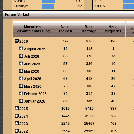
Montis
691
Irion
Eukaryot
642
fUHUx
Forum-Verlauf
Monatliche
Neue
Neue
Neue
m
Zusammenfassung
Themen
Beiträge
Mitglieder
o
492
2680
196
2026
16
118
1
August 2026
66
370
24
Juli 2026
57
386
10
Juni 2026
60
300
11
Mai 2026
63
418
26
April 2026
73
388
47
März 2026
74
314
37
Februar 2026
83
386
40
Januar 2026
1019
5410
337
2025
1446
8923
382
2024
2249
15667
463
2023
3554
25969
705
2022