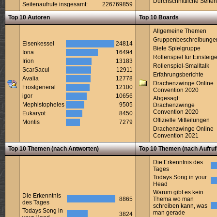
Durchschnittliche Seiten
Seitenaufrufe insgesamt:
226769859
Top 10 Autoren
Top 10 Boards
Allgemeine Themen
Gruppenbeschreibunge
Eisenkessel
24814
Biete Spielgruppe
Iona
16494
Rollenspiel für Einsteige
Irion
13183
Rollenspiel-Smalltalk
ScarSacul
12911
Erfahrungsberichte
Avalia
12778
Drachenzwinge Online
Frostgeneral
12100
Convention 2020
igor
10656
Abgesagt:
Mephistopheles
9505
Drachenzwinge
Convention 2020
Eukaryot
8450
Offizielle Mitteilungen
Montis
7279
Drachenzwinge Online
Convention 2021
Top 10 Themen (nach Antworten)
Top 10 Themen (nach Aufruf
Die Erkenntnis des
Tages
Todays Song in your
Head
Warum gibt es kein
Die Erkenntnis
8865
Thema wo man
des Tages
schreiben kann, was
Todays Song in
man gerade
3824