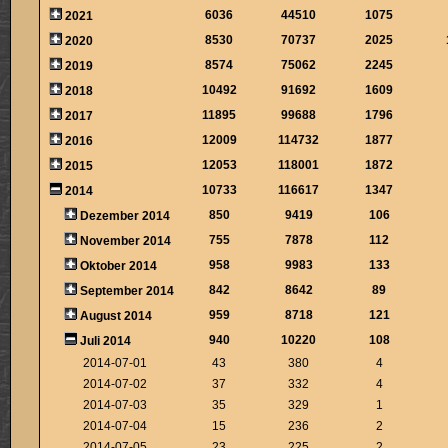
6036
44510
1075
2021
8530
70737
2025
2020
8574
75062
2245
2019
10492
91692
1609
2018
11895
99688
1796
2017
12009
114732
1877
2016
12053
118001
1872
2015
10733
116617
1347
2014
850
9419
106
Dezember 2014
755
7878
112
November 2014
958
9983
133
Oktober 2014
842
8642
89
September 2014
959
8718
121
August 2014
940
10220
108
Juli 2014
2014-07-01
43
380
4
2014-07-02
37
332
4
2014-07-03
35
329
1
2014-07-04
15
236
2
2014-07-05
23
225
2