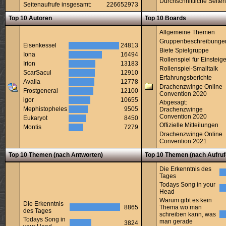
Durchschnittliche Seiten
Seitenaufrufe insgesamt:
226652973
Top 10 Autoren
Top 10 Boards
Allgemeine Themen
Gruppenbeschreibunge
Eisenkessel
24813
Biete Spielgruppe
Iona
16494
Rollenspiel für Einsteige
Irion
13183
Rollenspiel-Smalltalk
ScarSacul
12910
Erfahrungsberichte
Avalia
12778
Drachenzwinge Online
Frostgeneral
12100
Convention 2020
igor
10655
Abgesagt:
Mephistopheles
9505
Drachenzwinge
Convention 2020
Eukaryot
8450
Offizielle Mitteilungen
Montis
7279
Drachenzwinge Online
Convention 2021
Top 10 Themen (nach Antworten)
Top 10 Themen (nach Aufruf
Die Erkenntnis des
Tages
Todays Song in your
Head
Warum gibt es kein
Die Erkenntnis
8865
Thema wo man
des Tages
schreiben kann, was
Todays Song in
man gerade
3824