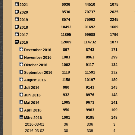
6036
44510
1075
2021
8530
70737
2025
2020
8574
75062
2245
2019
10492
91692
1609
2018
11895
99688
1796
2017
12009
114732
1877
2016
897
8743
171
Dezember 2016
1083
8963
299
November 2016
1002
9117
134
Oktober 2016
1118
11591
132
September 2016
1158
10197
180
August 2016
980
9143
143
Juli 2016
932
8976
148
Juni 2016
1005
9673
141
Mai 2016
950
9963
109
April 2016
1001
9195
148
März 2016
2016-03-01
36
336
3
2016-03-02
30
339
4