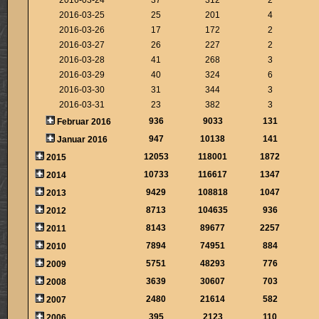
2016-03-25
25
201
4
2016-03-26
17
172
2
2016-03-27
26
227
2
2016-03-28
41
268
3
2016-03-29
40
324
6
2016-03-30
31
344
3
2016-03-31
23
382
3
936
9033
131
Februar 2016
947
10138
141
Januar 2016
12053
118001
1872
2015
10733
116617
1347
2014
9429
108818
1047
2013
8713
104635
936
2012
8143
89677
2257
2011
7894
74951
884
2010
5751
48293
776
2009
3639
30607
703
2008
2480
21614
582
2007
395
2123
110
2006