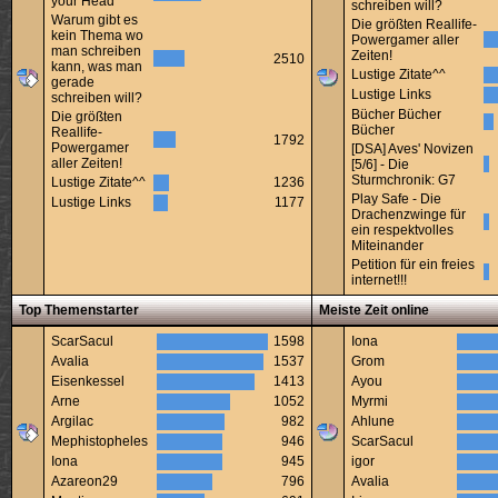
your Head
schreiben will?
Warum gibt es
Die größten Reallife-
kein Thema wo
Powergamer aller
man schreiben
Zeiten!
2510
kann, was man
Lustige Zitate^^
gerade
Lustige Links
schreiben will?
Bücher Bücher
Die größten
Bücher
Reallife-
1792
Powergamer
[DSA] Aves' Novizen
aller Zeiten!
[5/6] - Die
Sturmchronik: G7
Lustige Zitate^^
1236
Play Safe - Die
Lustige Links
1177
Drachenzwinge für
ein respektvolles
Miteinander
Petition für ein freies
internet!!!
Top Themenstarter
Meiste Zeit online
ScarSacul
1598
Iona
Avalia
1537
Grom
Eisenkessel
1413
Ayou
Arne
1052
Myrmi
Argilac
982
Ahlune
Mephistopheles
946
ScarSacul
Iona
945
igor
Azareon29
796
Avalia