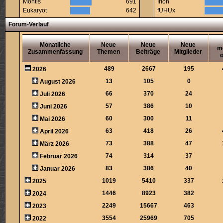
Montis
691
Irion
Eukaryot
642
fUHUx
Forum-Verlauf
Monatliche
Neue
Neue
Neue
m
Zusammenfassung
Themen
Beiträge
Mitglieder
o
489
2667
195
2026
13
105
0
August 2026
66
370
24
Juli 2026
57
386
10
Juni 2026
60
300
11
Mai 2026
63
418
26
April 2026
73
388
47
März 2026
74
314
37
Februar 2026
83
386
40
Januar 2026
1019
5410
337
2025
1446
8923
382
2024
2249
15667
463
2023
3554
25969
705
2022