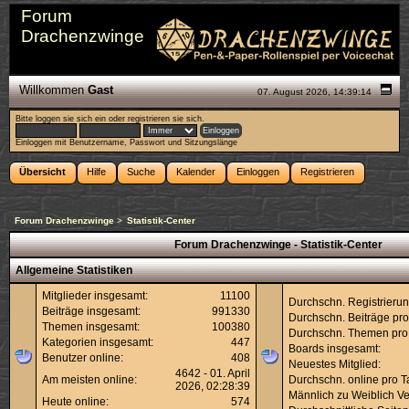
Forum
Drachenzwinge
Willkommen
Gast
07. August 2026, 14:39:14
Bitte
loggen sie sich ein
oder
registrieren sie sich
.
Einloggen mit Benutzername, Passwort und Sitzungslänge
Übersicht
Hilfe
Suche
Kalender
Einloggen
Registrieren
Forum Drachenzwinge
>
Statistik-Center
Forum Drachenzwinge - Statistik-Center
Allgemeine Statistiken
Mitglieder insgesamt:
11100
Durchschn. Registrierun
Beiträge insgesamt:
991330
Durchschn. Beiträge pro
Themen insgesamt:
100380
Durchschn. Themen pro
Kategorien insgesamt:
447
Boards insgesamt:
Benutzer online:
408
Neuestes Mitglied:
4642 - 01. April
Am meisten online:
Durchschn. online pro T
2026, 02:28:39
Männlich zu Weiblich Ver
Heute online:
574