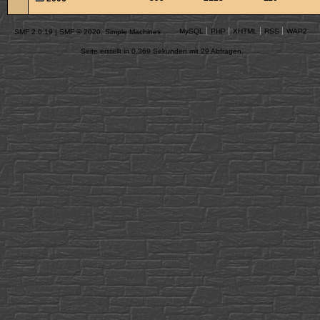
MySQL
PHP
XHTML
RSS
WAP2
SMF 2.0.19
|
SMF © 2020
,
Simple Machines
Seite erstellt in 0.369 Sekunden mit 29 Abfragen.