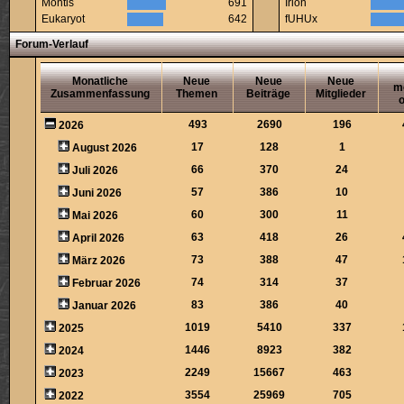
Montis
691
Irion
Eukaryot
642
fUHUx
Forum-Verlauf
Monatliche
Neue
Neue
Neue
m
Zusammenfassung
Themen
Beiträge
Mitglieder
o
493
2690
196
2026
17
128
1
August 2026
66
370
24
Juli 2026
57
386
10
Juni 2026
60
300
11
Mai 2026
63
418
26
April 2026
73
388
47
März 2026
74
314
37
Februar 2026
83
386
40
Januar 2026
1019
5410
337
2025
1446
8923
382
2024
2249
15667
463
2023
3554
25969
705
2022