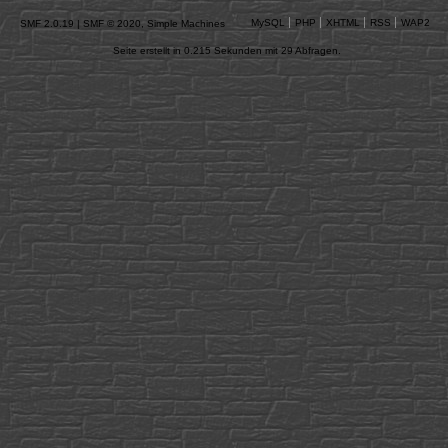
MySQL
PHP
XHTML
RSS
WAP2
SMF 2.0.19
|
SMF © 2020
,
Simple Machines
Seite erstellt in 0.215 Sekunden mit 29 Abfragen.