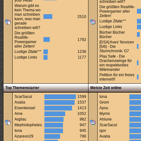
your Head
schreiben will?
Warum gibt es
Die größten Reallife-
kein Thema wo
Powergamer aller
man schreiben
Zeiten!
2510
kann, was man
Lustige Zitate^^
gerade
Lustige Links
schreiben will?
Bücher Bücher
Die größten
Bücher
Reallife-
1792
Powergamer
[DSA] Aves' Novizen
aller Zeiten!
[5/6] - Die
Sturmchronik: G7
Lustige Zitate^^
1236
Play Safe - Die
Lustige Links
1177
Drachenzwinge für
ein respektvolles
Miteinander
Petition für ein freies
internet!!!
Top Themenstarter
Meiste Zeit online
ScarSacul
1599
Iona
Avalia
1537
Grom
Eisenkessel
1413
Ayou
Arne
1052
Myrmi
Argilac
982
Ahlune
Mephistopheles
947
ScarSacul
Iona
945
igor
Azareon29
796
Avalia