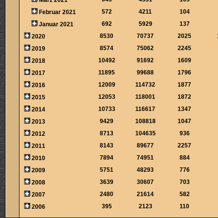
572
4211
104
Februar 2021
692
5929
137
Januar 2021
8530
70737
2025
2020
8574
75062
2245
2019
10492
91692
1609
2018
11895
99688
1796
2017
12009
114732
1877
2016
12053
118001
1872
2015
10733
116617
1347
2014
9429
108818
1047
2013
8713
104635
936
2012
8143
89677
2257
2011
7894
74951
884
2010
5751
48293
776
2009
3639
30607
703
2008
2480
21614
582
2007
395
2123
110
2006