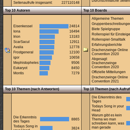
Durchschnittliche Seiten
Seitenaufrufe insgesamt:
227110148
Top 10 Autoren
Top 10 Boards
Allgemeine Themen
Gruppenbeschreibunge
Eisenkessel
24814
Biete Spielgruppe
Iona
16494
Rollenspiel für Einsteige
Irion
13183
Rollenspiel-Smalltalk
ScarSacul
12911
Erfahrungsberichte
Avalia
12778
Drachenzwinge Online
Frostgeneral
12100
Convention 2020
igor
10658
Abgesagt:
Mephistopheles
9506
Drachenzwinge
Convention 2020
Eukaryot
8450
Offizielle Mitteilungen
Montis
7279
Drachenzwinge Online
Convention 2021
Top 10 Themen (nach Antworten)
Top 10 Themen (nach Aufruf
Die Erkenntnis des
Tages
Todays Song in your
Head
Warum gibt es kein
Die Erkenntnis
8865
Thema wo man
des Tages
schreiben kann, was
Todays Song in
man gerade
3824