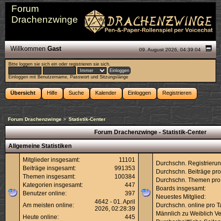
Forum
Drachenzwinge
Willkommen
Gast
09. August 2026, 04:39:04
Bitte
loggen sie sich ein
oder
registrieren sie sich
.
Einloggen mit Benutzername, Passwort und Sitzungslänge
Übersicht
Hilfe
Suche
Kalender
Einloggen
Registrieren
Forum Drachenzwinge
>
Statistik-Center
Forum Drachenzwinge - Statistik-Center
Allgemeine Statistiken
Mitglieder insgesamt:
11101
Durchschn. Registrierun
Beiträge insgesamt:
991353
Durchschn. Beiträge pro
Themen insgesamt:
100384
Durchschn. Themen pro
Kategorien insgesamt:
447
Boards insgesamt:
Benutzer online:
397
Neuestes Mitglied:
4642 - 01. April
Am meisten online:
Durchschn. online pro T
2026, 02:28:39
Männlich zu Weiblich Ver
Heute online:
445