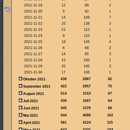
2021-11-19
12
89
2
2021-11-20
5
92
1
2021-11-21
14
109
7
2021-11-22
25
138
3
2021-11-23
21
115
1
2021-11-24
9
110
1
2021-11-25
18
145
4
2021-11-26
6
68
2
2021-11-27
14
95
3
2021-11-28
15
100
1
2021-11-29
20
100
3
2021-11-30
17
106
1
430
2867
82
Oktober 2021
422
2957
75
September 2021
514
3153
67
August 2021
430
3267
64
Juli 2021
445
3376
66
Juni 2021
544
4095
102
Mai 2021
581
4124
115
April 2021
643
4331
103
März 2021