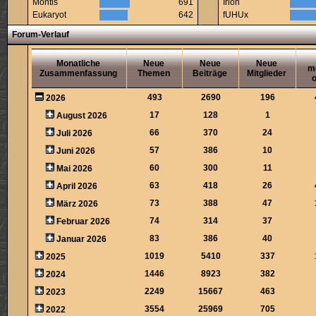
Montis
691
Irion
Eukaryot
642
fUHUx
Forum-Verlauf
Monatliche
Neue
Neue
Neue
m
Zusammenfassung
Themen
Beiträge
Mitglieder
o
493
2690
196
2026
17
128
1
August 2026
66
370
24
Juli 2026
57
386
10
Juni 2026
60
300
11
Mai 2026
63
418
26
April 2026
73
388
47
März 2026
74
314
37
Februar 2026
83
386
40
Januar 2026
1019
5410
337
2025
1446
8923
382
2024
2249
15667
463
2023
3554
25969
705
2022