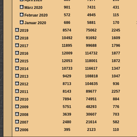
901
7431
431
März 2020
572
4945
115
Februar 2020
686
5881
170
Januar 2020
8574
75062
2245
2019
10492
91692
1609
2018
11895
99688
1796
2017
12009
114732
1877
2016
12053
118001
1872
2015
10733
116617
1347
2014
9429
108818
1047
2013
8713
104635
936
2012
8143
89677
2257
2011
7894
74951
884
2010
5751
48293
776
2009
3639
30607
703
2008
2480
21614
582
2007
395
2123
110
2006