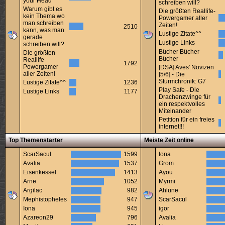
your Head
schreiben will?
Warum gibt es
Die größten Reallife-
kein Thema wo
Powergamer aller
man schreiben
Zeiten!
2510
kann, was man
Lustige Zitate^^
gerade
Lustige Links
schreiben will?
Bücher Bücher
Die größten
Bücher
Reallife-
1792
Powergamer
[DSA] Aves' Novizen
aller Zeiten!
[5/6] - Die
Sturmchronik: G7
Lustige Zitate^^
1236
Play Safe - Die
Lustige Links
1177
Drachenzwinge für
ein respektvolles
Miteinander
Petition für ein freies
internet!!!
Top Themenstarter
Meiste Zeit online
ScarSacul
1599
Iona
Avalia
1537
Grom
Eisenkessel
1413
Ayou
Arne
1052
Myrmi
Argilac
982
Ahlune
Mephistopheles
947
ScarSacul
Iona
945
igor
Azareon29
796
Avalia