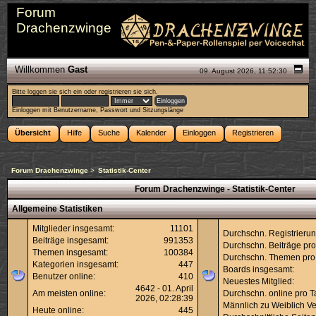
Forum
Drachenzwinge
Willkommen
Gast
09. August 2026, 11:52:30
Bitte
loggen sie sich ein
oder
registrieren sie sich
.
Einloggen mit Benutzername, Passwort und Sitzungslänge
Übersicht
Hilfe
Suche
Kalender
Einloggen
Registrieren
Forum Drachenzwinge
>
Statistik-Center
Forum Drachenzwinge - Statistik-Center
Allgemeine Statistiken
Mitglieder insgesamt:
11101
Durchschn. Registrierun
Beiträge insgesamt:
991353
Durchschn. Beiträge pro
Themen insgesamt:
100384
Durchschn. Themen pro
Kategorien insgesamt:
447
Boards insgesamt:
Benutzer online:
410
Neuestes Mitglied:
4642 - 01. April
Am meisten online:
Durchschn. online pro T
2026, 02:28:39
Männlich zu Weiblich Ver
Heute online:
445