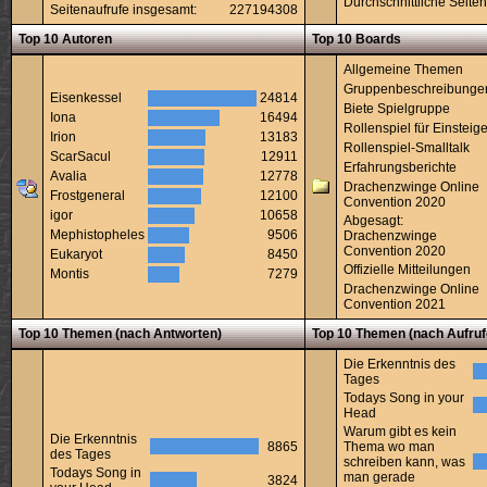
Durchschnittliche Seiten
Seitenaufrufe insgesamt:
227194308
Top 10 Autoren
Top 10 Boards
Allgemeine Themen
Gruppenbeschreibunge
Eisenkessel
24814
Biete Spielgruppe
Iona
16494
Rollenspiel für Einsteige
Irion
13183
Rollenspiel-Smalltalk
ScarSacul
12911
Erfahrungsberichte
Avalia
12778
Drachenzwinge Online
Frostgeneral
12100
Convention 2020
igor
10658
Abgesagt:
Mephistopheles
9506
Drachenzwinge
Convention 2020
Eukaryot
8450
Offizielle Mitteilungen
Montis
7279
Drachenzwinge Online
Convention 2021
Top 10 Themen (nach Antworten)
Top 10 Themen (nach Aufruf
Die Erkenntnis des
Tages
Todays Song in your
Head
Warum gibt es kein
Die Erkenntnis
8865
Thema wo man
des Tages
schreiben kann, was
Todays Song in
man gerade
3824