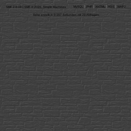
MySQL
PHP
XHTML
RSS
WAP2
SMF 2.0.19
|
SMF © 2020
,
Simple Machines
Seite erstellt in 0.167 Sekunden mit 29 Abfragen.