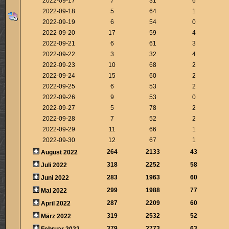
2022-09-17
7
31
6
2022-09-18
5
64
1
2022-09-19
6
54
0
2022-09-20
17
59
4
2022-09-21
6
61
3
2022-09-22
3
32
4
2022-09-23
10
68
2
2022-09-24
15
60
2
2022-09-25
6
53
2
2022-09-26
9
53
0
2022-09-27
5
78
2
2022-09-28
7
52
2
2022-09-29
11
66
1
2022-09-30
12
67
1
264
2133
43
August 2022
318
2252
58
Juli 2022
283
1963
60
Juni 2022
299
1988
77
Mai 2022
287
2209
60
April 2022
319
2532
52
März 2022
379
2773
63
Februar 2022