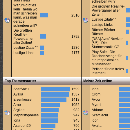
your Head
schreiben will?
Warum gibt es
Die größten Reallife-
kein Thema wo
Powergamer aller
man schreiben
Zeiten!
2510
kann, was man
Lustige Zitate^^
gerade
Lustige Links
schreiben will?
Bücher Bücher
Die größten
Bücher
Reallife-
1792
Powergamer
[DSA] Aves' Novizen
aller Zeiten!
[5/6] - Die
Sturmchronik: G7
Lustige Zitate^^
1236
Play Safe - Die
Lustige Links
1177
Drachenzwinge für
ein respektvolles
Miteinander
Petition für ein freies
internet!!!
Top Themenstarter
Meiste Zeit online
ScarSacul
1599
Iona
Avalia
1537
Grom
Eisenkessel
1413
Ayou
Arne
1052
Myrmi
Argilac
982
Ahlune
Mephistopheles
947
ScarSacul
Iona
945
igor
Azareon29
796
Avalia