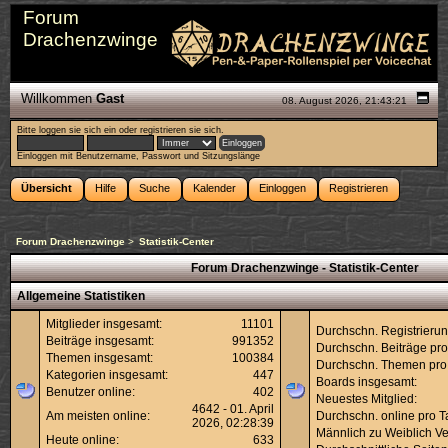
Forum
Drachenzwinge
Willkommen
Gast
08. August 2026, 21:43:21
Bitte
loggen sie sich ein
oder
registrieren sie sich
.
Einloggen mit Benutzername, Passwort und Sitzungslänge
Übersicht
Hilfe
Suche
Kalender
Einloggen
Registrieren
Forum Drachenzwinge
>
Statistik-Center
Forum Drachenzwinge - Statistik-Center
Allgemeine Statistiken
Mitglieder insgesamt:
11101
Durchschn. Registrierun
Beiträge insgesamt:
991352
Durchschn. Beiträge pro
Themen insgesamt:
100384
Durchschn. Themen pro
Kategorien insgesamt:
447
Boards insgesamt:
Benutzer online:
402
Neuestes Mitglied:
4642 - 01. April
Am meisten online:
Durchschn. online pro T
2026, 02:28:39
Männlich zu Weiblich Ver
Heute online:
633