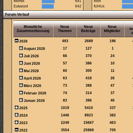
Montis
691
Irion
Eukaryot
642
fUHUx
Forum-Verlauf
Monatliche
Neue
Neue
Neue
m
Zusammenfassung
Themen
Beiträge
Mitglieder
o
493
2689
196
2026
17
127
1
August 2026
66
370
24
Juli 2026
57
386
10
Juni 2026
60
300
11
Mai 2026
63
418
26
April 2026
73
388
47
März 2026
74
314
37
Februar 2026
83
386
40
Januar 2026
1019
5410
337
2025
1446
8923
382
2024
2249
15667
463
2023
3554
25969
705
2022