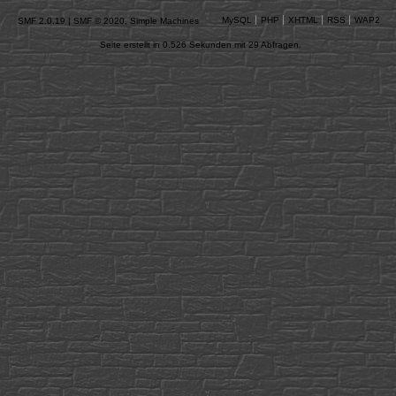
MySQL
PHP
XHTML
RSS
WAP2
SMF 2.0.19
|
SMF © 2020
,
Simple Machines
Seite erstellt in 0.526 Sekunden mit 29 Abfragen.