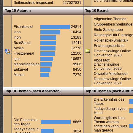
Durchschnittliche Seiten
Seitenaufrufe insgesamt:
227027831
Top 10 Autoren
Top 10 Boards
Allgemeine Themen
Gruppenbeschreibunge
Eisenkessel
24814
Biete Spielgruppe
Iona
16494
Rollenspiel für Einsteige
Irion
13183
Rollenspiel-Smalltalk
ScarSacul
12911
Erfahrungsberichte
Avalia
12778
Drachenzwinge Online
Frostgeneral
12100
Convention 2020
igor
10657
Abgesagt:
Mephistopheles
9506
Drachenzwinge
Convention 2020
Eukaryot
8450
Offizielle Mitteilungen
Montis
7279
Drachenzwinge Online
Convention 2021
Top 10 Themen (nach Antworten)
Top 10 Themen (nach Aufruf
Die Erkenntnis des
Tages
Todays Song in your
Head
Warum gibt es kein
Die Erkenntnis
8865
Thema wo man
des Tages
schreiben kann, was
Todays Song in
man gerade
3824