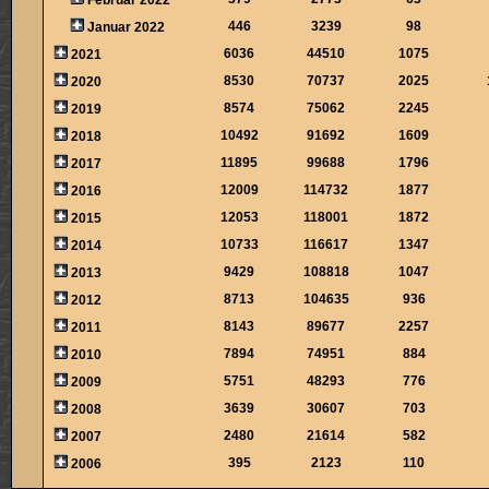
446
3239
98
Januar 2022
6036
44510
1075
2021
8530
70737
2025
2020
8574
75062
2245
2019
10492
91692
1609
2018
11895
99688
1796
2017
12009
114732
1877
2016
12053
118001
1872
2015
10733
116617
1347
2014
9429
108818
1047
2013
8713
104635
936
2012
8143
89677
2257
2011
7894
74951
884
2010
5751
48293
776
2009
3639
30607
703
2008
2480
21614
582
2007
395
2123
110
2006