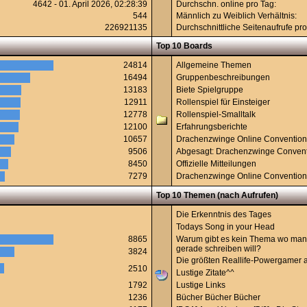
4642 - 01. April 2026, 02:28:39
Durchschn. online pro Tag:
544
Männlich zu Weiblich Verhältnis:
226921135
Durchschnittliche Seitenaufrufe pro
Top 10 Boards
24814
Allgemeine Themen
16494
Gruppenbeschreibungen
13183
Biete Spielgruppe
12911
Rollenspiel für Einsteiger
12778
Rollenspiel-Smalltalk
12100
Erfahrungsberichte
10657
Drachenzwinge Online Conventio
9506
Abgesagt: Drachenzwinge Conven
8450
Offizielle Mitteilungen
7279
Drachenzwinge Online Conventio
Top 10 Themen (nach Aufrufen)
Die Erkenntnis des Tages
Todays Song in your Head
8865
Warum gibt es kein Thema wo man
gerade schreiben will?
3824
Die größten Reallife-Powergamer al
2510
Lustige Zitate^^
1792
Lustige Links
1236
Bücher Bücher Bücher