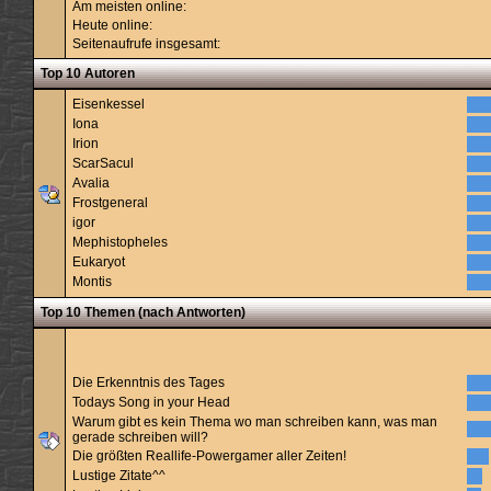
Am meisten online:
Heute online:
Seitenaufrufe insgesamt:
Top 10 Autoren
Eisenkessel
Iona
Irion
ScarSacul
Avalia
Frostgeneral
igor
Mephistopheles
Eukaryot
Montis
Top 10 Themen (nach Antworten)
Die Erkenntnis des Tages
Todays Song in your Head
Warum gibt es kein Thema wo man schreiben kann, was man
gerade schreiben will?
Die größten Reallife-Powergamer aller Zeiten!
Lustige Zitate^^