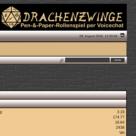
08. August 2026, 12:56:06
g:
3.19
174.77
18.64
2438
Vel