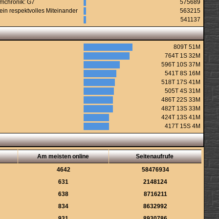
urmchronik: G7
575689
ein respektvolles Miteinander
563215
541137
809T 51M
764T 1S 32M
596T 10S 37M
541T 8S 16M
518T 17S 41M
505T 4S 31M
486T 22S 33M
482T 13S 33M
424T 13S 41M
417T 15S 4M
Am meisten online
Seitenaufrufe
4642
58476934
631
2148124
638
8716211
834
8632992
931
8930786