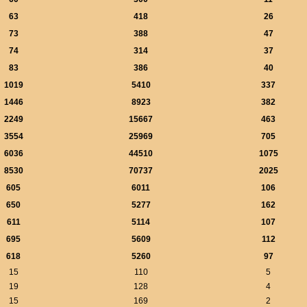
63
418
26
73
388
47
74
314
37
83
386
40
1019
5410
337
1446
8923
382
2249
15667
463
3554
25969
705
6036
44510
1075
8530
70737
2025
605
6011
106
650
5277
162
611
5114
107
695
5609
112
618
5260
97
15
110
5
19
128
4
15
169
2