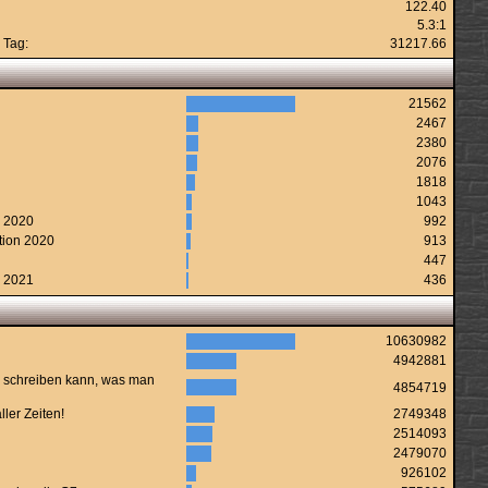
122.40
5.3:1
 Tag:
31217.66
21562
2467
2380
2076
1818
1043
n 2020
992
tion 2020
913
447
n 2021
436
10630982
4942881
 schreiben kann, was man
4854719
ler Zeiten!
2749348
2514093
2479070
926102