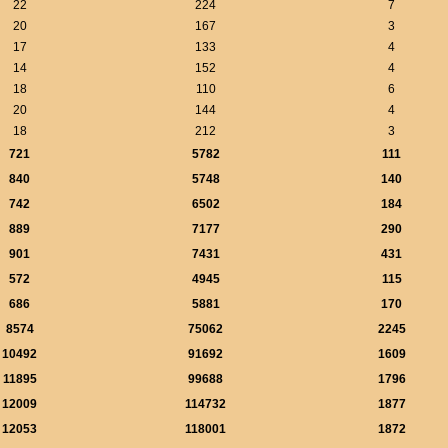
22
224
7
20
167
3
17
133
4
14
152
4
18
110
6
20
144
4
18
212
3
721
5782
111
840
5748
140
742
6502
184
889
7177
290
901
7431
431
572
4945
115
686
5881
170
8574
75062
2245
10492
91692
1609
11895
99688
1796
12009
114732
1877
12053
118001
1872