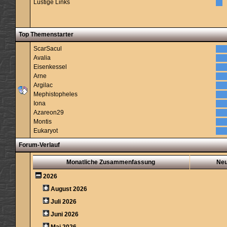
Lustige Links
Top Themenstarter
ScarSacul
Avalia
Eisenkessel
Arne
Argilac
Mephistopheles
Iona
Azareon29
Montis
Eukaryot
Forum-Verlauf
Monatliche Zusammenfassung
Ne
2026
August 2026
Juli 2026
Juni 2026
Mai 2026