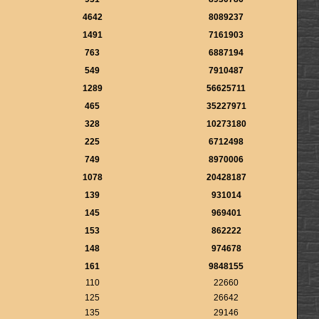
4642
8089237
1491
7161903
763
6887194
549
7910487
1289
56625711
465
35227971
328
10273180
225
6712498
749
8970006
1078
20428187
139
931014
145
969401
153
862222
148
974678
161
9848155
110
22660
125
26642
135
29146