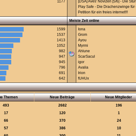
1177
[DSA] Aves' Novizen [5/6] - Die St
Play Safe - Die Drachenzwinge für 
Petition für ein freies internet!!!
Meiste Zeit online
1599
Iona
1537
Grom
1413
Ayou
1052
Myrmi
982
Ahlune
947
ScarSacul
945
igor
796
Avalia
691
Irion
642
fUHUx
ue Themen
Neue Beiträge
Neue Mitglieder
493
2682
196
17
120
1
66
370
24
57
386
10
60
300
11