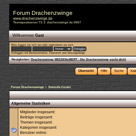
Forum Drachenzwinge
www.drachenzwinge.de
Teamspeakserver TS 3: drachenzwinge.de:9987
Willkommen
Gast
Bitte
loggen sie sich ein
oder
registrieren sie sich
.
Einloggen mit Benutzername, Passwort und Sitzungslänge
Neuigkeiten:
Drachenzwinge WISSENsWERT - Die Drachenzwinge sucht dich!
Übersicht
Hilfe
Suche
Kal
Forum Drachenzwinge
>
Statistik-Center
Allgemeine Statistiken
Mitglieder insgesamt:
Beiträge insgesamt:
Themen insgesamt:
Kategorien insgesamt:
Benutzer online: