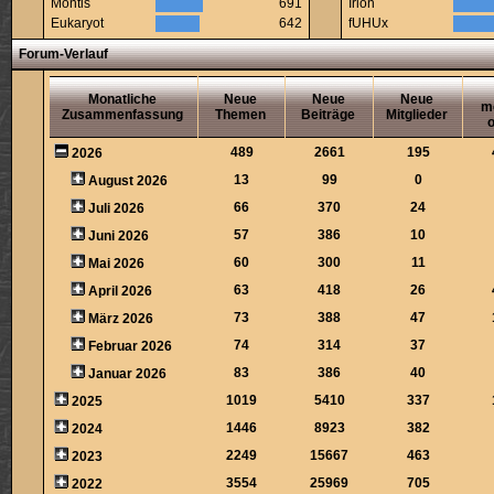
Montis
691
Irion
Eukaryot
642
fUHUx
Forum-Verlauf
Monatliche
Neue
Neue
Neue
m
Zusammenfassung
Themen
Beiträge
Mitglieder
o
489
2661
195
2026
13
99
0
August 2026
66
370
24
Juli 2026
57
386
10
Juni 2026
60
300
11
Mai 2026
63
418
26
April 2026
73
388
47
März 2026
74
314
37
Februar 2026
83
386
40
Januar 2026
1019
5410
337
2025
1446
8923
382
2024
2249
15667
463
2023
3554
25969
705
2022