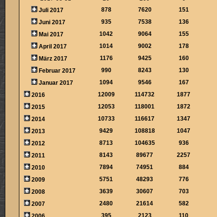
878
7620
151
Juli 2017
935
7538
136
Juni 2017
1042
9064
155
Mai 2017
1014
9002
178
April 2017
1176
9425
160
März 2017
990
8243
130
Februar 2017
1094
9546
167
Januar 2017
12009
114732
1877
2016
12053
118001
1872
2015
10733
116617
1347
2014
9429
108818
1047
2013
8713
104635
936
2012
8143
89677
2257
2011
7894
74951
884
2010
5751
48293
776
2009
3639
30607
703
2008
2480
21614
582
2007
395
2123
110
2006