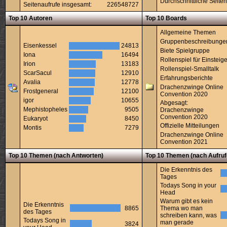
Durchschnittliche Seiten
Seitenaufrufe insgesamt:
226548727
Top 10 Autoren
Top 10 Boards
Allgemeine Themen
Gruppenbeschreibunge
Eisenkessel
24813
Biete Spielgruppe
Iona
16494
Rollenspiel für Einsteige
Irion
13183
Rollenspiel-Smalltalk
ScarSacul
12910
Erfahrungsberichte
Avalia
12778
Drachenzwinge Online
Frostgeneral
12100
Convention 2020
igor
10655
Abgesagt:
Mephistopheles
9505
Drachenzwinge
Convention 2020
Eukaryot
8450
Offizielle Mitteilungen
Montis
7279
Drachenzwinge Online
Convention 2021
Top 10 Themen (nach Antworten)
Top 10 Themen (nach Aufruf
Die Erkenntnis des
Tages
Todays Song in your
Head
Warum gibt es kein
Die Erkenntnis
8865
Thema wo man
des Tages
schreiben kann, was
Todays Song in
man gerade
3824