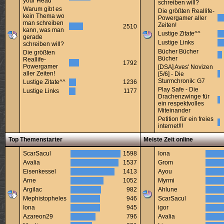
your Head
schreiben will?
Warum gibt es
Die größten Reallife-
kein Thema wo
Powergamer aller
man schreiben
Zeiten!
2510
kann, was man
Lustige Zitate^^
gerade
Lustige Links
schreiben will?
Bücher Bücher
Die größten
Bücher
Reallife-
1792
Powergamer
[DSA] Aves' Novizen
aller Zeiten!
[5/6] - Die
Sturmchronik: G7
Lustige Zitate^^
1236
Play Safe - Die
Lustige Links
1177
Drachenzwinge für
ein respektvolles
Miteinander
Petition für ein freies
internet!!!
Top Themenstarter
Meiste Zeit online
ScarSacul
1598
Iona
Avalia
1537
Grom
Eisenkessel
1413
Ayou
Arne
1052
Myrmi
Argilac
982
Ahlune
Mephistopheles
946
ScarSacul
Iona
945
igor
Azareon29
796
Avalia