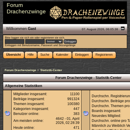
Forum
Drachenzwinge
Willkommen
Gast
07. August 2026, 06:05:38
Bitte
loggen sie sich ein
oder
registrieren sie sich
.
Einloggen mit Benutzername, Passwort und Sitzungslänge
Übersicht
Hilfe
Suche
Kalender
Einloggen
Registrieren
Forum Drachenzwinge
>
Statistik-Center
Forum Drachenzwinge - Statistik-Center
Allgemeine Statistiken
Mitglieder insgesamt:
11100
Durchschn. Registrierun
Beiträge insgesamt:
991324
Durchschn. Beiträge pro
Themen insgesamt:
100380
Durchschn. Themen pro
Kategorien insgesamt:
447
Boards insgesamt:
Benutzer online:
383
Neuestes Mitglied:
4642 - 01. April
Am meisten online:
Durchschn. online pro T
2026, 02:28:39
Männlich zu Weiblich Ver
Heute online:
471