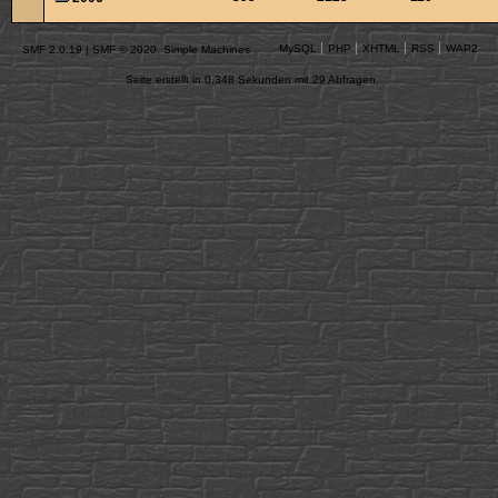
MySQL
PHP
XHTML
RSS
WAP2
SMF 2.0.19
|
SMF © 2020
,
Simple Machines
Seite erstellt in 0.348 Sekunden mit 29 Abfragen.