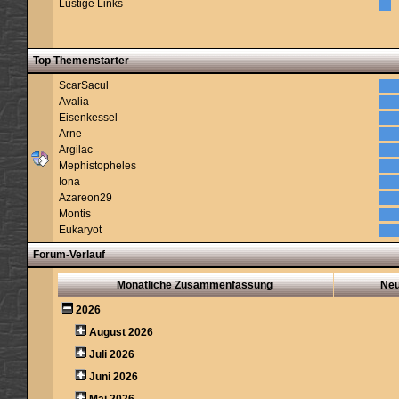
Lustige Links
Top Themenstarter
ScarSacul
Avalia
Eisenkessel
Arne
Argilac
Mephistopheles
Iona
Azareon29
Montis
Eukaryot
Forum-Verlauf
Monatliche Zusammenfassung
Ne
2026
August 2026
Juli 2026
Juni 2026
Mai 2026