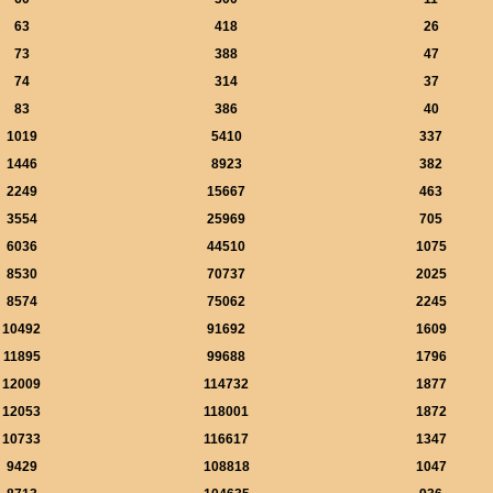
63
418
26
73
388
47
74
314
37
83
386
40
1019
5410
337
1446
8923
382
2249
15667
463
3554
25969
705
6036
44510
1075
8530
70737
2025
8574
75062
2245
10492
91692
1609
11895
99688
1796
12009
114732
1877
12053
118001
1872
10733
116617
1347
9429
108818
1047