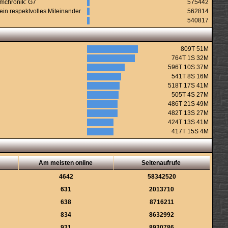
urmchronik: G7
575442
ein respektvolles Miteinander
562814
540817
809T 51M
764T 1S 32M
596T 10S 37M
541T 8S 16M
518T 17S 41M
505T 4S 27M
486T 21S 49M
482T 13S 27M
424T 13S 41M
417T 15S 4M
Am meisten online
Seitenaufrufe
4642
58342520
631
2013710
638
8716211
834
8632992
931
8930786