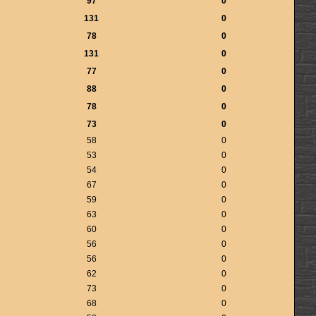
97
0
131
0
78
0
131
0
77
0
88
0
78
0
73
0
58
0
53
0
54
0
67
0
59
0
63
0
60
0
56
0
56
0
62
0
73
0
68
0