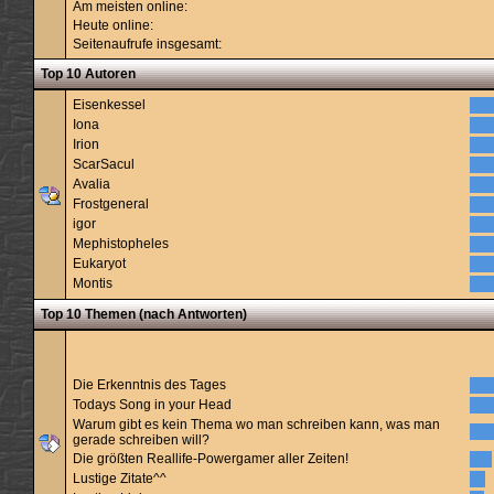
Am meisten online:
Heute online:
Seitenaufrufe insgesamt:
Top 10 Autoren
Eisenkessel
Iona
Irion
ScarSacul
Avalia
Frostgeneral
igor
Mephistopheles
Eukaryot
Montis
Top 10 Themen (nach Antworten)
Die Erkenntnis des Tages
Todays Song in your Head
Warum gibt es kein Thema wo man schreiben kann, was man
gerade schreiben will?
Die größten Reallife-Powergamer aller Zeiten!
Lustige Zitate^^