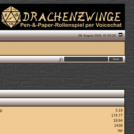
08. August 2026, 01:55:26
g:
3.19
174.77
18.64
2438
Vel