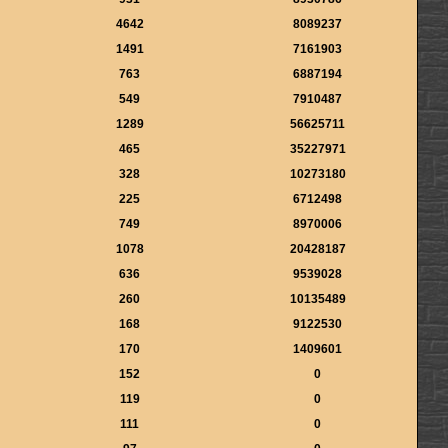
4642
8089237
1491
7161903
763
6887194
549
7910487
1289
56625711
465
35227971
328
10273180
225
6712498
749
8970006
1078
20428187
636
9539028
260
10135489
168
9122530
170
1409601
152
0
119
0
111
0