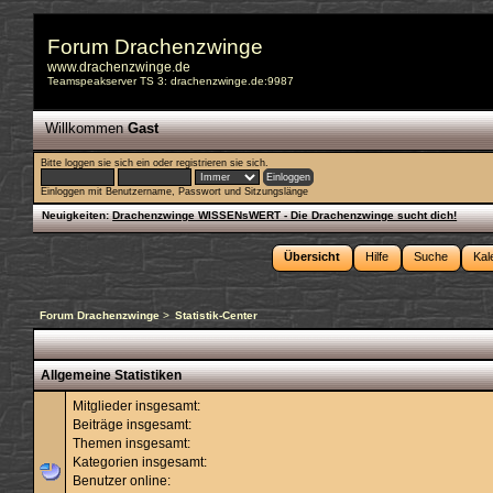
Forum Drachenzwinge
www.drachenzwinge.de
Teamspeakserver TS 3: drachenzwinge.de:9987
Willkommen
Gast
Bitte
loggen sie sich ein
oder
registrieren sie sich
.
Einloggen mit Benutzername, Passwort und Sitzungslänge
Neuigkeiten:
Drachenzwinge WISSENsWERT - Die Drachenzwinge sucht dich!
Übersicht
Hilfe
Suche
Kal
Forum Drachenzwinge
>
Statistik-Center
Allgemeine Statistiken
Mitglieder insgesamt:
Beiträge insgesamt:
Themen insgesamt:
Kategorien insgesamt:
Benutzer online: