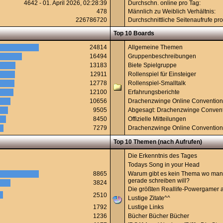
4642 - 01. April 2026, 02:28:39
Durchschn. online pro Tag:
478
Männlich zu Weiblich Verhältnis:
226786720
Durchschnittliche Seitenaufrufe pro
Top 10 Boards
24814
Allgemeine Themen
16494
Gruppenbeschreibungen
13183
Biete Spielgruppe
12911
Rollenspiel für Einsteiger
12778
Rollenspiel-Smalltalk
12100
Erfahrungsberichte
10656
Drachenzwinge Online Conventio
9505
Abgesagt: Drachenzwinge Conven
8450
Offizielle Mitteilungen
7279
Drachenzwinge Online Conventio
Top 10 Themen (nach Aufrufen)
Die Erkenntnis des Tages
Todays Song in your Head
8865
Warum gibt es kein Thema wo man
gerade schreiben will?
3824
Die größten Reallife-Powergamer al
2510
Lustige Zitate^^
1792
Lustige Links
1236
Bücher Bücher Bücher