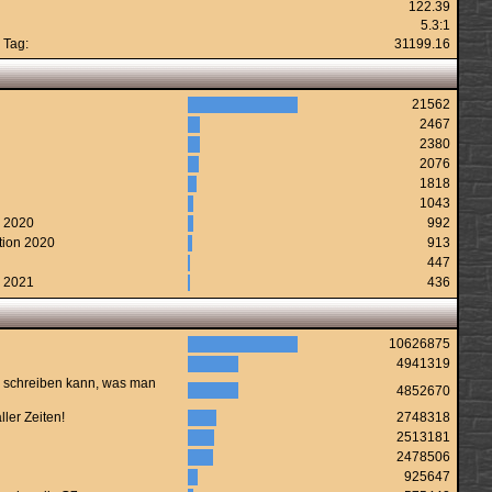
122.39
5.3:1
 Tag:
31199.16
21562
2467
2380
2076
1818
1043
n 2020
992
tion 2020
913
447
n 2021
436
10626875
4941319
 schreiben kann, was man
4852670
ler Zeiten!
2748318
2513181
2478506
925647