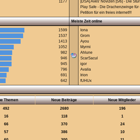
1177
[DSA] Aves' Novizen [5/6] - Die St
Play Safe - Die Drachenzwinge für 
Petition für ein freies internet!!!
Meiste Zeit online
1599
Iona
1537
Grom
1413
Ayou
1052
Myrmi
982
Ahlune
946
ScarSacul
945
igor
796
Avalia
691
Irion
642
fUHUx
ue Themen
Neue Beiträge
Neue Mitglieder
492
2680
196
16
118
1
66
370
24
57
386
10
60
300
11