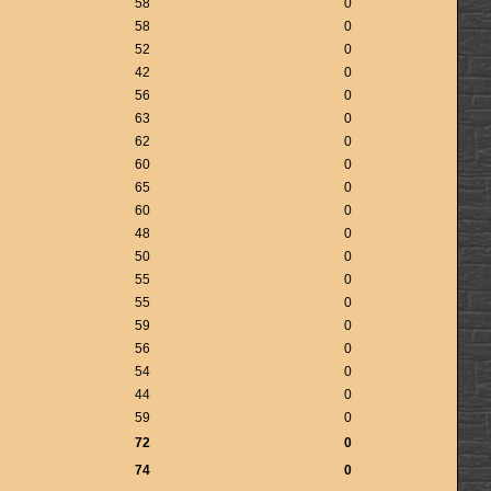
58
0
58
0
52
0
42
0
56
0
63
0
62
0
60
0
65
0
60
0
48
0
50
0
55
0
55
0
59
0
56
0
54
0
44
0
59
0
72
0
74
0