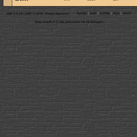
MySQL
PHP
XHTML
RSS
WAP2
SMF 2.0.19
|
SMF © 2020
,
Simple Machines
Seite erstellt in 0.394 Sekunden mit 29 Abfragen.