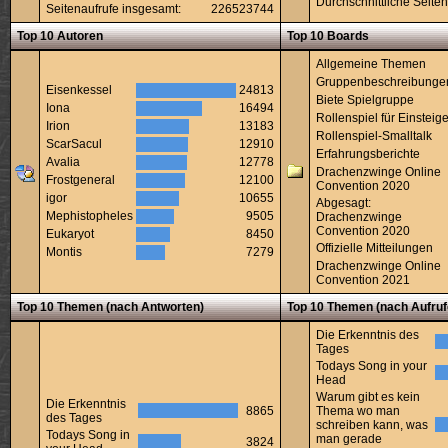
Durchschnittliche Seiten
Seitenaufrufe insgesamt:
226523744
Top 10 Autoren
Top 10 Boards
Allgemeine Themen
Gruppenbeschreibunge
Eisenkessel
24813
Biete Spielgruppe
Iona
16494
Rollenspiel für Einsteige
Irion
13183
Rollenspiel-Smalltalk
ScarSacul
12910
Erfahrungsberichte
Avalia
12778
Drachenzwinge Online
Frostgeneral
12100
Convention 2020
igor
10655
Abgesagt:
Mephistopheles
9505
Drachenzwinge
Convention 2020
Eukaryot
8450
Offizielle Mitteilungen
Montis
7279
Drachenzwinge Online
Convention 2021
Top 10 Themen (nach Antworten)
Top 10 Themen (nach Aufruf
Die Erkenntnis des
Tages
Todays Song in your
Head
Warum gibt es kein
Die Erkenntnis
8865
Thema wo man
des Tages
schreiben kann, was
Todays Song in
man gerade
3824